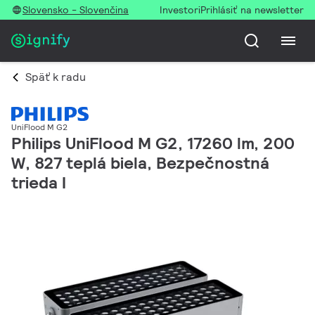
Slovensko - Slovenčina
Investori
Prihlásiť na newsletter
Späť k radu
UniFlood M G2
Philips UniFlood M G2, 17260 lm, 200
W, 827 teplá biela, Bezpečnostná
trieda I