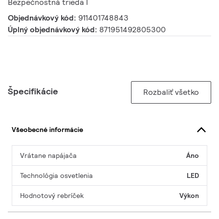
Bezpečnostná trieda I
Objednávkový kód:
911401748843
Úplný objednávkový kód:
871951492805300
Špecifikácie
Rozbaliť všetko
Všeobecné informácie
Vrátane napájača
Áno
Technológia osvetlenia
LED
Hodnotový rebríček
Výkon