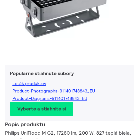
Populárne stiahnuté súbory
Leták produktov
Product-Photographs-911401748843_EU
Product-Diagrams-911401748843_EU
Vyberte a stiahnite si
Popis produktu
Philips UniFlood M G2, 17260 lm, 200 W, 827 teplá biela,