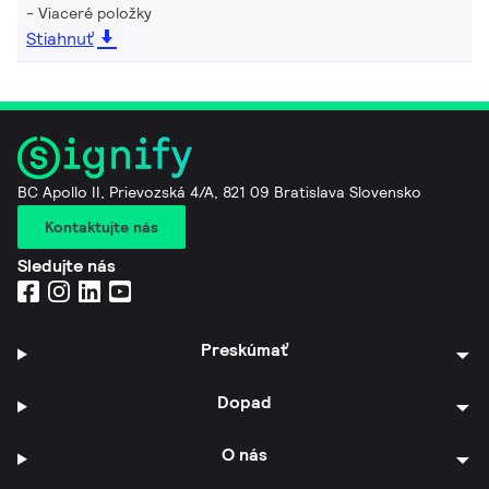
Viaceré položky
Stiahnuť
BC Apollo II, Prievozská 4/A, 821 09 Bratislava Slovensko
Kontaktujte nás
Sledujte nás
Preskúmať
Dopad
O nás