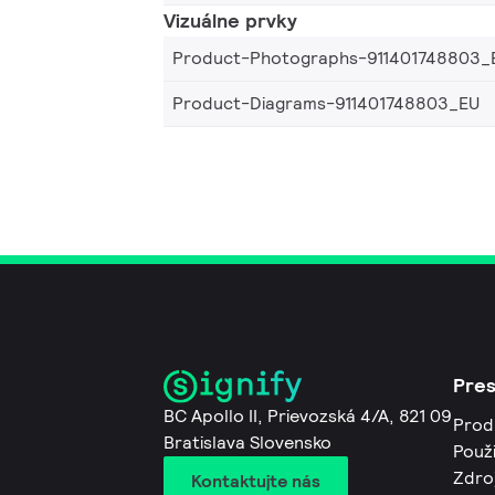
Vizuálne prvky
Product-Photographs-911401748803_
Product-Diagrams-911401748803_EU
Pre
BC Apollo II, Prievozská 4/A, 821 09
Prod
Bratislava Slovensko
Použi
Zdro
Kontaktujte nás