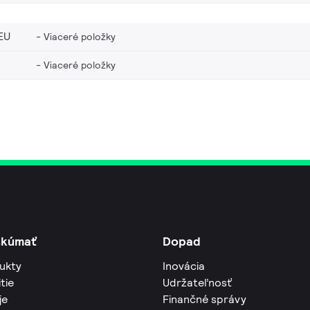
EU
Viaceré položky
Viaceré položky
skúmať
Dopad
ukty
Inovácia
tie
Udržateľnosť
je
Finančné správy