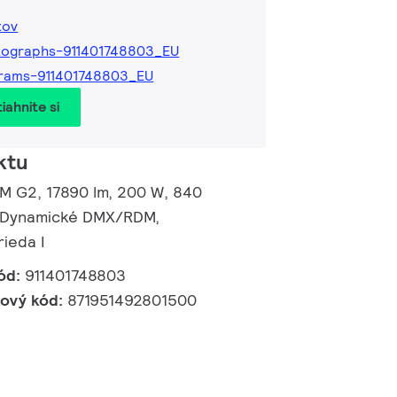
tov
tographs-911401748803_EU
rams-911401748803_EU
iahnite si
ktu
 M G2, 17890 lm, 200 W, 840
, Dynamické DMX/RDM,
ieda I
ód:
911401748803
kový kód:
871951492801500