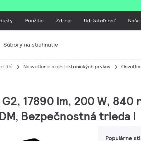
dukty
Použitie
Zdroje
Udržateľnosť
Naša
Súbory na stiahnutie
etidlá
Nasvetlenie architektonických prvkov
Osvetlen
 G2, 17890 lm, 200 W, 840 n
M, Bezpečnostná trieda I
Populárne st