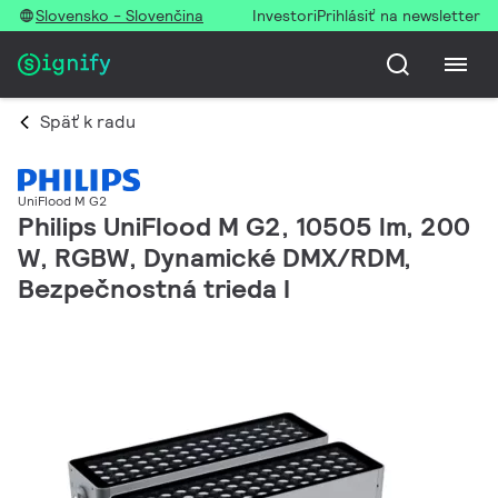
Slovensko - Slovenčina
Investori
Prihlásiť na newsletter
Späť k radu
UniFlood M G2
Philips UniFlood M G2, 10505 lm, 200
W, RGBW, Dynamické DMX/RDM,
Bezpečnostná trieda I