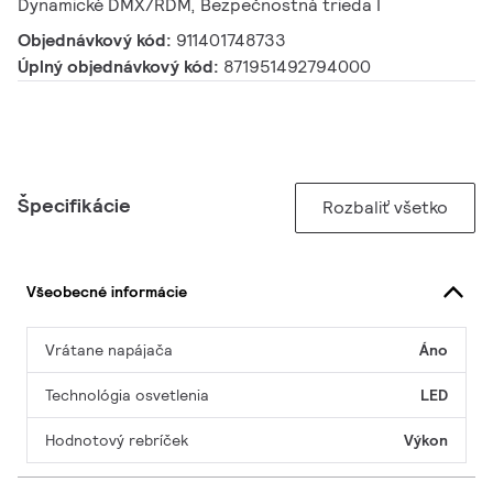
Dynamické DMX/RDM, Bezpečnostná trieda I
Objednávkový kód:
911401748733
Úplný objednávkový kód:
871951492794000
Špecifikácie
Rozbaliť všetko
Všeobecné informácie
Vrátane napájača
Áno
Technológia osvetlenia
LED
Hodnotový rebríček
Výkon