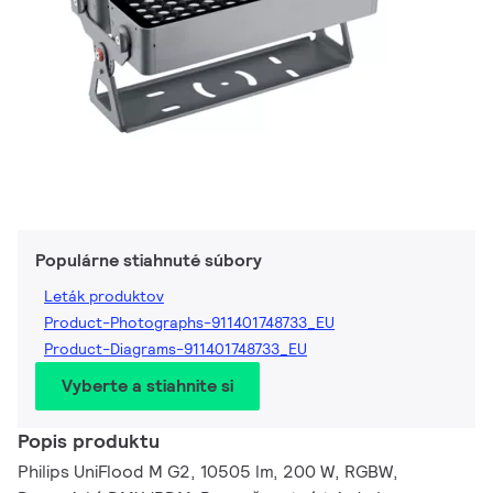
Populárne stiahnuté súbory
Leták produktov
Product-Photographs-911401748733_EU
Product-Diagrams-911401748733_EU
Vyberte a stiahnite si
Popis produktu
Philips UniFlood M G2, 10505 lm, 200 W, RGBW,