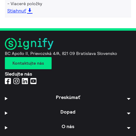
Viaceré položky
Stiahnuť
BC Apollo II, Prievozská 4/A, 821 09 Bratislava Slovensko
Kontaktujte nás
Sledujte nás
Preskúmať
Dopad
O nás