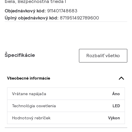
biela, Bezpečnostná trieda I
Objednávkový kód:
911401748683
Úplný objednávkový kód:
871951492789600
Špecifikácie
Rozbaliť všetko
Všeobecné informácie
Vrátane napájača
Áno
Technológia osvetlenia
LED
Hodnotový rebríček
Výkon