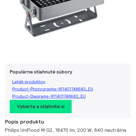
Populárne stiahnuté súbory
Leták produktov
Product-Photographs-911401748683_EU
Product-Diagrams-911401748683_EU
Vyberte a stiahnite si
Popis produktu
Philips UniFlood M G2, 18470 lm, 200 W, 840 neutrálna