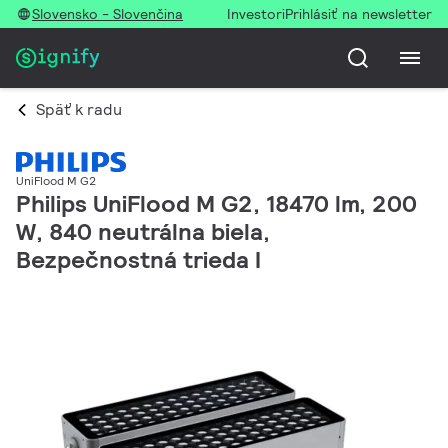
Slovensko - Slovenčina
Investori
Prihlásiť na newsletter
Späť k radu
UniFlood M G2
Philips UniFlood M G2, 18470 lm, 200
W, 840 neutrálna biela,
Bezpečnostná trieda I