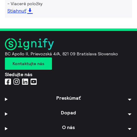
Viaceré položky
Stiahnuť
BC Apollo II, Prievozská 4/A, 821 09 Bratislava Slovensko
Kontaktujte nás
Sledujte nás
Preskúmať
Dopad
O nás