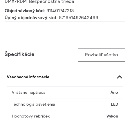
DMX/RDM, Bezpečnostná trieda I
Objednávkový kód:
911401747213
Úplný objednávkový kód:
871951492642499
Špecifikácie
Rozbaliť všetko
Všeobecné informácie
Vrátane napájača
Áno
Technológia osvetlenia
LED
Hodnotový rebríček
Výkon