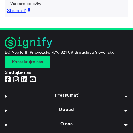
Viaceré položky
Stiahnuť
BC Apollo II, Prievozská 4/A, 821 09 Bratislava Slovensko
Kontaktujte nás
Sledujte nás
Preskúmať
Dopad
O nás