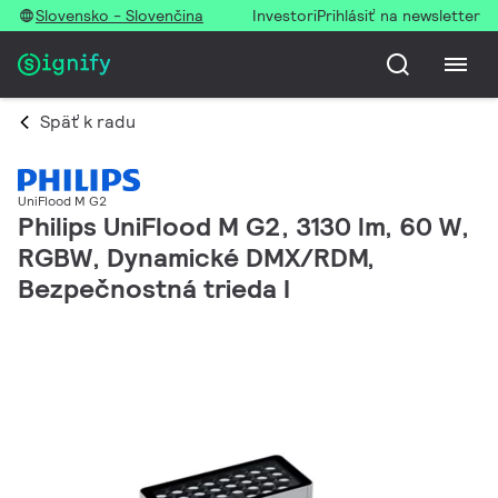
Slovensko - Slovenčina
Investori
Prihlásiť na newsletter
Späť k radu
UniFlood M G2
Philips UniFlood M G2, 3130 lm, 60 W,
RGBW, Dynamické DMX/RDM,
Bezpečnostná trieda I