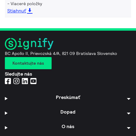
Viaceré položky
Stiahnuť
BC Apollo II, Prievozská 4/A, 821 09 Bratislava Slovensko
Kontaktujte nás
Sledujte nás
Preskúmať
Dopad
O nás