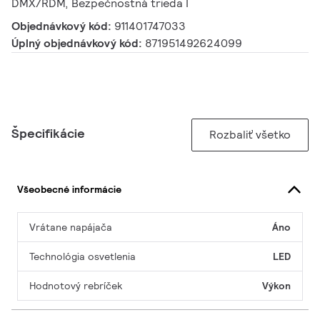
DMX/RDM, Bezpečnostná trieda I
Objednávkový kód:
911401747033
Úplný objednávkový kód:
871951492624099
Špecifikácie
Rozbaliť všetko
Všeobecné informácie
Vrátane napájača
Áno
Technológia osvetlenia
LED
Hodnotový rebríček
Výkon