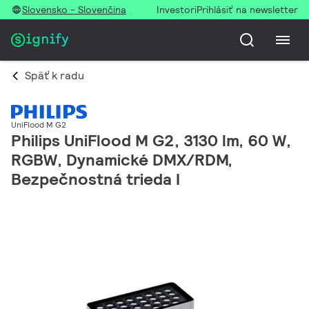
Slovensko - Slovenčina
Investori
Prihlásiť na newsletter
Späť k radu
UniFlood M G2
Philips UniFlood M G2, 3130 lm, 60 W,
RGBW, Dynamické DMX/RDM,
Bezpečnostná trieda I