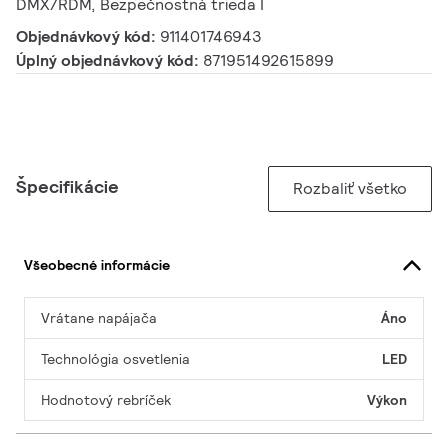
DMX/RDM, Bezpečnostná trieda I
Objednávkový kód:
911401746943
Úplný objednávkový kód:
871951492615899
Špecifikácie
Rozbaliť všetko
Všeobecné informácie
Vrátane napájača
Áno
Technológia osvetlenia
LED
Hodnotový rebríček
Výkon