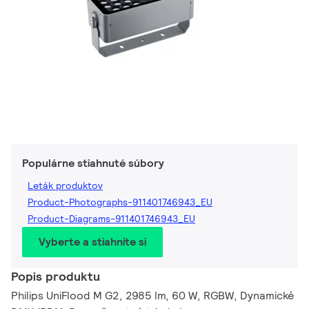
Populárne stiahnuté súbory
Leták produktov
Product-Photographs-911401746943_EU
Product-Diagrams-911401746943_EU
Vyberte a stiahnite si
Popis produktu
Philips UniFlood M G2, 2985 lm, 60 W, RGBW, Dynamické