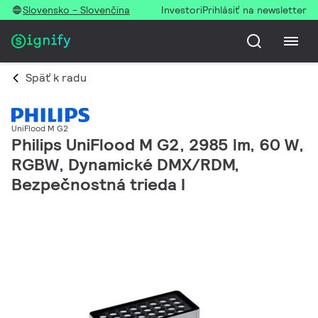
Slovensko - Slovenčina
Investori
Prihlásiť na newsletter
Späť k radu
UniFlood M G2
Philips UniFlood M G2, 2985 lm, 60 W,
RGBW, Dynamické DMX/RDM,
Bezpečnostná trieda I