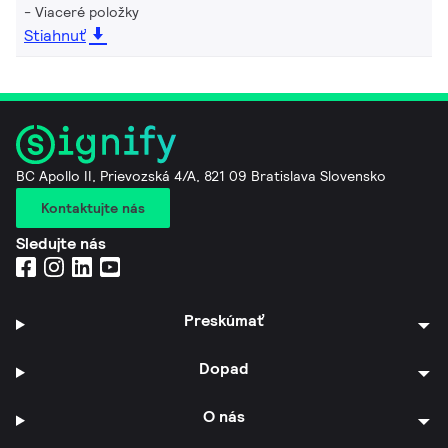
Viaceré položky
Stiahnuť
BC Apollo II, Prievozská 4/A, 821 09 Bratislava Slovensko
Kontaktujte nás
Sledujte nás
Preskúmať
Dopad
O nás