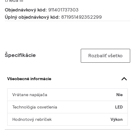
trieda III
Objednávkový kód:
911401737303
Úplný objednávkový kód:
871951492352299
Špecifikácie
Rozbaliť všetko
Všeobecné informácie
Vrátane napájača
Nie
Technológia osvetlenia
LED
Hodnotový rebríček
Výkon