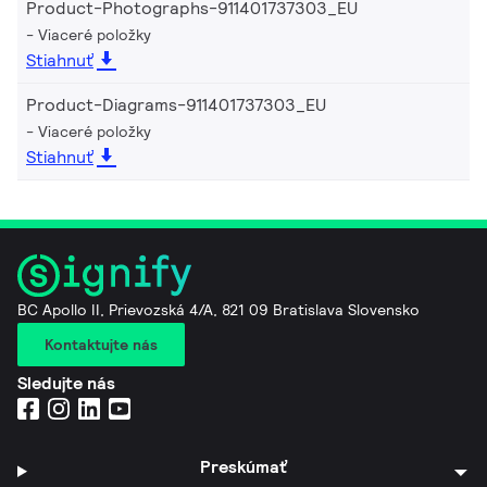
Product-Photographs-911401737303_EU
Viaceré položky
Stiahnuť
Product-Diagrams-911401737303_EU
Viaceré položky
Stiahnuť
BC Apollo II, Prievozská 4/A, 821 09 Bratislava Slovensko
Kontaktujte nás
Sledujte nás
Preskúmať