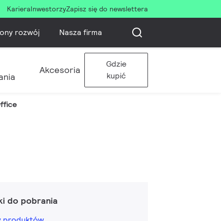
Kariera
Inwestorzy
Zapisz się do newslettera
ony rozwój
Nasza firma
Gdzie
Akcesoria
kupić
ania
ffice
ki do pobrania
ny produktów