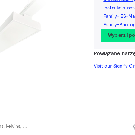
Instrukcje inst
Family-IES-Ma
Family-Photog
Wybierz i p
Powiązane narzę
Visit our Signify C