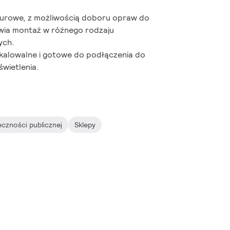
biurowe, z możliwością doboru opraw do
wia montaż w różnego rodzaju
ych.
kalowalne i gotowe do podłączenia do
wietlenia.
eczności publicznej
Sklepy