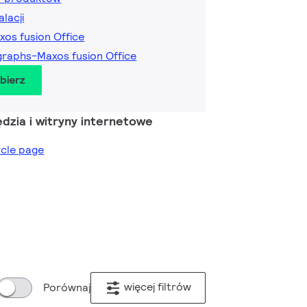
alacji
xos fusion Office
raphs-Maxos fusion Office
obierz
dzia i witryny internetowe
ircle page
więcej filtrów
Porównaj