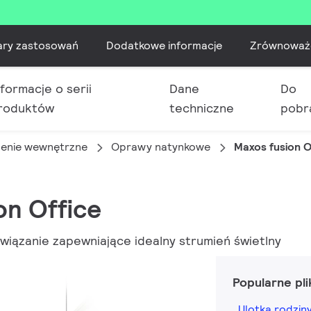
ary zastosowań
Dodatkowe informacje
Zrównoważ
nformacje o serii
Dane
Do
roduktów
techniczne
pobr
lenie wewnętrzne
Oprawy natynkowe
Maxos fusion O
on Office
związanie zapewniające idealny strumień świetlny
Popularne pli
Ulotka rodzi