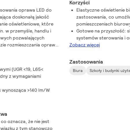
Korzyści
tosowania oprawa LED do
Elastyczne oświetlenie 
iająca doskonałą jakość
zastosowania, co umożli
anie oświetleniowe, które
pomieszczeniach biurow
n. w przemyśle, handlu i
Gotowe na przyszłość: s
iowych pozwalających
systemów sterowania i oś
dzie rozmieszczania opraw
Zobacz więcej
rządzeń/sprzętu innych firm,
 na suficie. Prosta re-
Zastosowania
aptację oświetlenia do
wymi (UGR <19, L65<
Biura
Szkoły i budynki użyt
yszłych zmian aranżacji
odny z wymaganiami
. Rozwiązanie pozwala na
a danych, które po
ść wynosząca >140 lm/W
ać działalność biznesu.
twa
co oznacza, że nie jest
związku z tym stanowczo