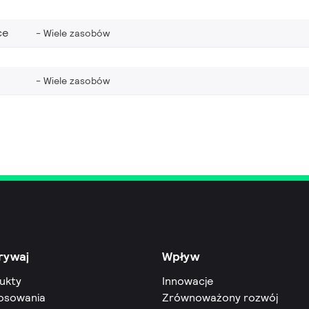
ce
Wiele zasobów
Wiele zasobów
rywaj
Wpływ
ukty
Innowacje
osowania
Zrównoważony rozwój