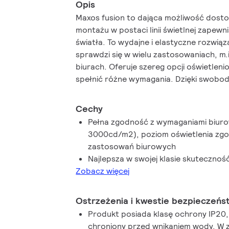
Opis
Maxos fusion to dająca możliwość dos
montażu w postaci linii świetlnej zapewn
światła. To wydajne i elastyczne rozwiąz
sprawdzi się w wielu zastosowaniach, m.i
biurach. Oferuje szereg opcji oświetlen
spełnić różne wymagania. Dzięki swobo
według potrzeb oraz integracji innych u
system pozwala na zmniejszenie bałaganu
Cechy
konfiguracja systemu umożliwia łatwą ad
Pełna zgodność z wymaganiami biuro
wymagań, które powstaną w wypadku prz
3000cd/m2), poziom oświetlenia zg
przestrzeni sklepowej czy przemysłowej
zastosowań biurowych
zintegrowanie czujników do gromadzeni
Najlepsza w swojej klasie skuteczno
odpowiednim przetworzeniu mogą wspier
Zobacz więcej
Ostrzeżenia i kwestie bezpieczeńs
Produkt posiada klasę ochrony IP20, 
chroniony przed wnikaniem wody. W 