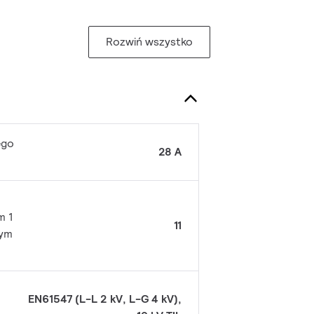
Rozwiń wszystko
ego
28 A
m 1
11
wym
EN61547 (L-L 2 kV, L-G 4 kV),