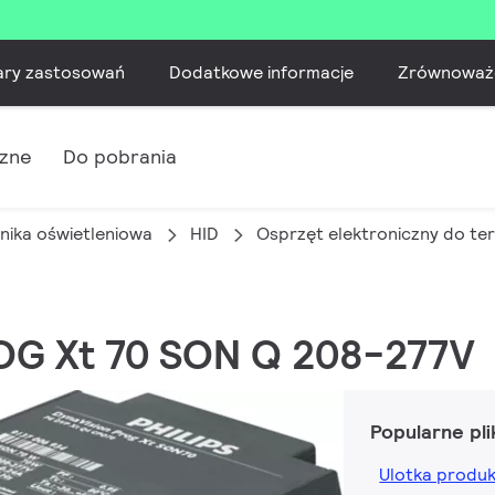
ary zastosowań
Dodatkowe informacje
Zrównoważ
czne
Do pobrania
nika oświetleniowa
HID
Osprzęt elektroniczny do t
ROG Xt 70 SON Q 208-277V
Popularne pli
Ulotka produ