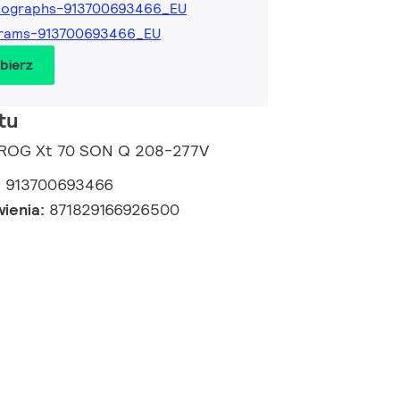
tographs-913700693466_EU
grams-913700693466_EU
obierz
tu
 PROG Xt 70 SON Q 208-277V
:
913700693466
wienia:
871829166926500