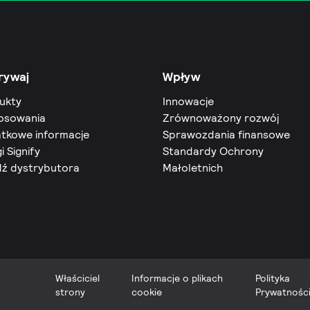
rywaj
Wpływ
ukty
Innowacje
osowania
Zrównoważony rozwój
tkowe informacje
Sprawozdania finansowe
i Signify
Standardy Ochrony
dź dystrybutora
Małoletnich
Właściciel
Informacje o plikach
Polityka
strony
cookie
Prywatnośc