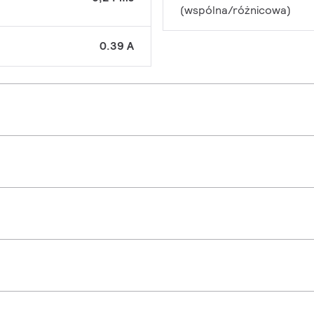
(wspólna/różnicowa)
0.39 A