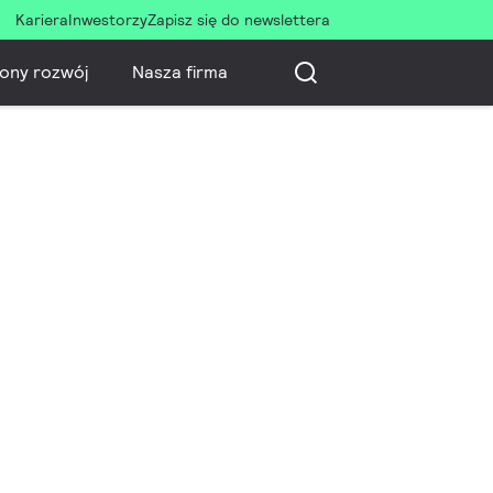
Kariera
Inwestorzy
Zapisz się do newslettera
ony rozwój
Nasza firma