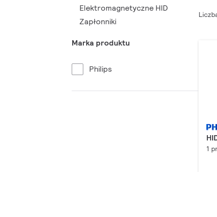
Elektromagnetyczne HID
Liczb
Zapłonniki
Marka produktu
Philips
HI
1 p
Do