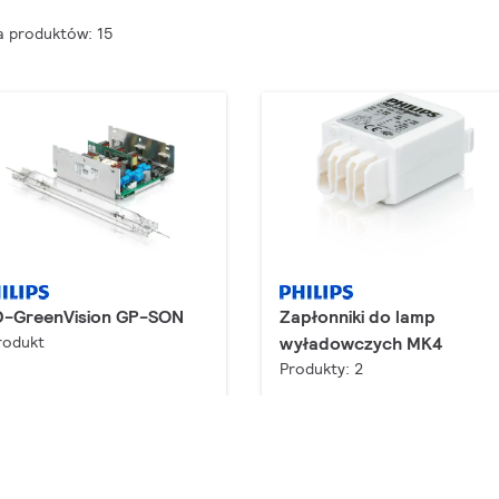
a produktów: 15
D-GreenVision GP-SON
Zapłonniki do lamp
rodukt
wyładowczych MK4
Produkty: 2
 pobrania
Do pobrania