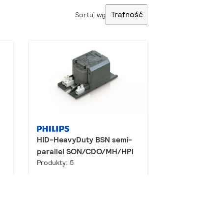
Trafność
Sortuj wg
HID-HeavyDuty BSN semi-
parallel SON/CDO/MH/HPI
Produkty: 5
Do pobrania