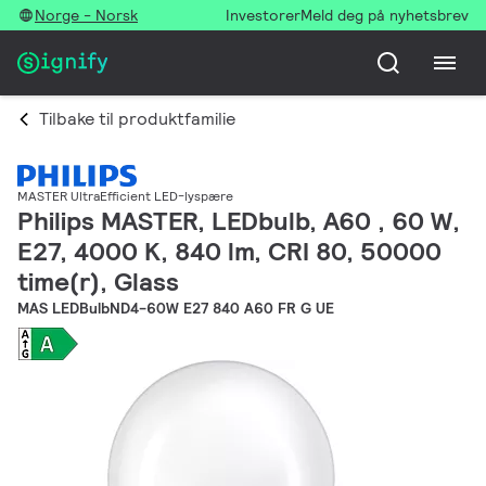
Norge - Norsk
Investorer
Meld deg på nyhetsbrev
Tilbake til produktfamilie
MASTER UltraEfficient LED-lyspære
Philips MASTER, LEDbulb, A60 , 60 W,
E27, 4000 K, 840 lm, CRI 80, 50000
time(r), Glass
MAS LEDBulbND4-60W E27 840 A60 FR G UE