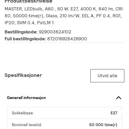
Produktbeskrivelse
MASTER, LEDbulb, A60 , 60 W, E27, 4000 K, 840 lm, CRI
80, 50000 time(r), Glass, 210 lm/W, EEL A, PF 0.4, RG1,
IP20, SVM 0.4, PstLM 1
Bestillingskode:
929003624102
Full bestillingskode:
872016928428900
Spesifikasjoner
Utvid alle
Generell informasjon
Sokkelbase
E27
Nominell levetid
50 000 time(r)