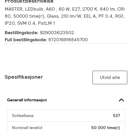
Produktbeskrivelse
MASTER, LEDbulb, A60 , 60 W, E27, 2700 K, 840 lm, CRI
80, 50000 time(r), Glass, 210 lm/W, EEL A, PF 0.4, RG1,
IP20, SVM 0.4, PstLM 1
Bestillingskode:
929003623502
Full bestillingskode:
872016918845700
Spesifikasjoner
Utvid alle
Generell informasjon
Sokkelbase
E27
Nominell levetid
50 000 time(r)