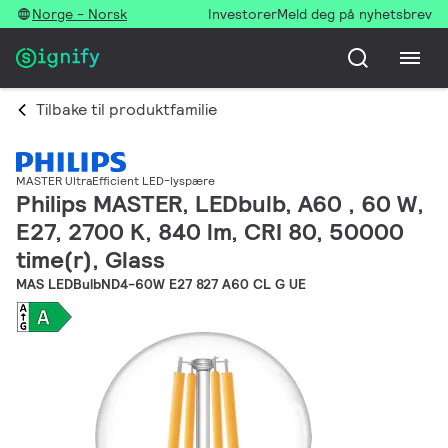
Norge - Norsk
Investorer
Meld deg på nyhetsbrev
Tilbake til produktfamilie
MASTER UltraEfficient LED-lyspære
Philips MASTER, LEDbulb, A60 , 60 W,
E27, 2700 K, 840 lm, CRI 80, 50000
time(r), Glass
MAS LEDBulbND4-60W E27 827 A60 CL G UE