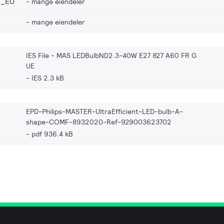
2_EU
mange eiendeler
mange eiendeler
IES File - MAS LEDBulbND2.3-40W E27 827 A60 FR G
UE
IES 2.3 kB
EPD-Philips-MASTER-UltraEfficient-LED-bulb-A-
shape-COMF-8932020-Ref-929003623702
pdf 936.4 kB