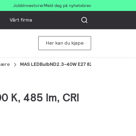
Jobb
Investorer
Meld deg på nyhetsbrev
Vårt firma
Her kan du kjøpe
pære
MAS LEDBulbND2.3-40W E27 827 A60 FR G UE
0 K, 485 lm, CRI