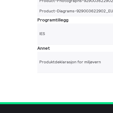
Product-Photographs-92900362290
Product-Diagrams-929003622902_EU
Programtillegg
IES
Annet
Produktdeklarasjon for miljøvern