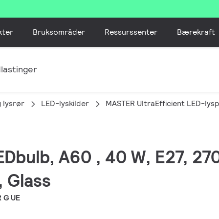
kter
Bruksområder
Ressurssenter
Bærekraft
lastinger
 lysrør
LED-lyskilder
MASTER UltraEfficient LED-lys
Dbulb, A60 , 40 W, E27, 270
, Glass
 G UE