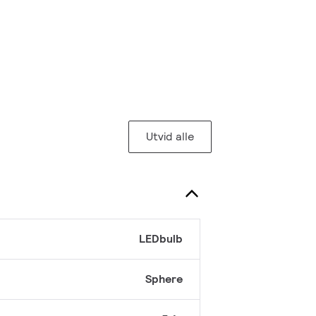
Utvid alle
LEDbulb
Sphere