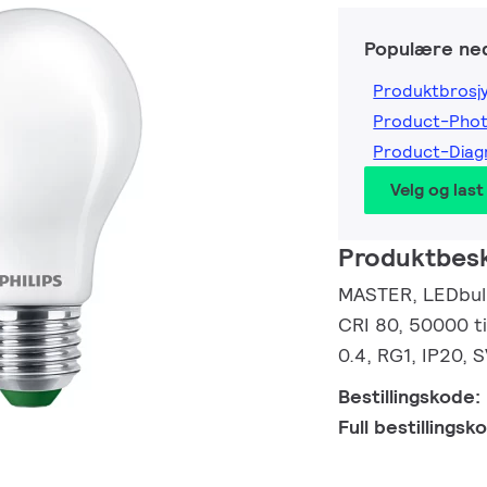
Populære ned
Produktbrosj
Product-Pho
Product-Dia
Velg og last
Produktbesk
MASTER, LEDbulb
CRI 80, 50000 ti
0.4, RG1, IP20, 
Bestillingskode:
Full bestillings