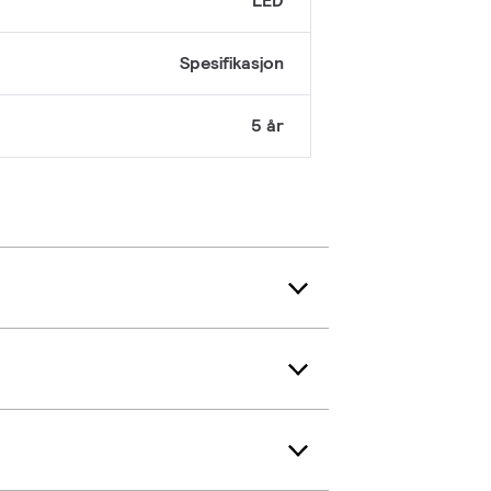
LED
Spesifikasjon
5 år