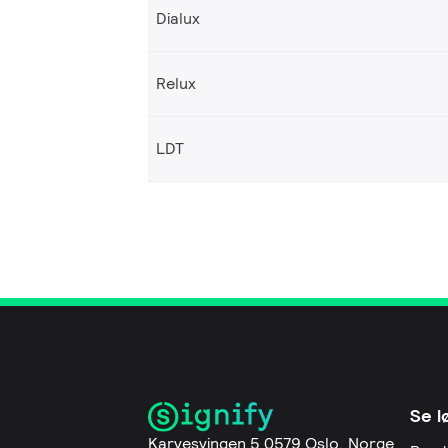
Dialux
Relux
LDT
Se l
Karvesvingen 5 0579 Oslo, Norge