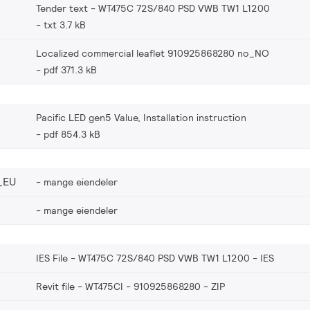
Tender text - WT475C 72S/840 PSD VWB TW1 L1200
txt 3.7 kB
Localized commercial leaflet 910925868280 no_NO
pdf 371.3 kB
Pacific LED gen5 Value, Installation instruction
pdf 854.3 kB
_EU
mange eiendeler
mange eiendeler
IES File - WT475C 72S/840 PSD VWB TW1 L1200
IES
Revit file - WT475CI - 910925868280
ZIP