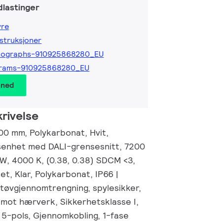
lastinger
yre
nstruksjoner
tographs-910925868280_EU
grams-910925868280_EU
 ned
rivelse
00 mm, Polykarbonat, Hvit,
senhet med DALI-grensesnitt, 7200
/W, 4000 K, (0.38, 0.38) SDCM <3,
t, Klar, Polykarbonat, IP66 |
tøvgjennomtrengning, spylesikker,
t mot hærverk, Sikkerhetsklasse I,
 5-pols, Gjennomkobling, 1-fase