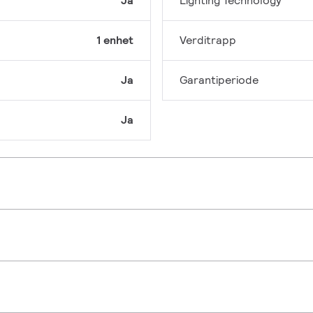
Ja
Lighting Technology
1 enhet
Verditrapp
Ja
Garantiperiode
Ja