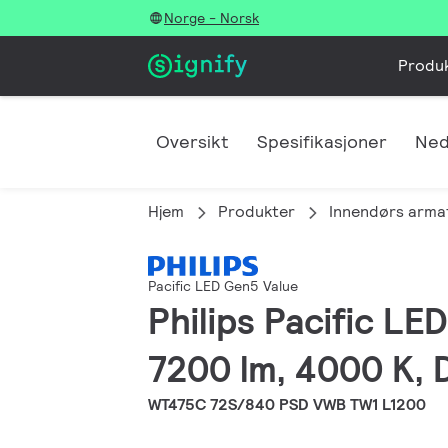
Norge - Norsk
Produ
Oversikt
Spesifikasjoner
Ned
Hjem
Produkter
Innendørs arma
Pacific LED Gen5 Value
Philips Pacific L
7200 lm, 4000 K, D
WT475C 72S/840 PSD VWB TW1 L1200