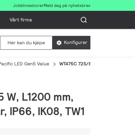
Jobb
Investorer
Meld deg på nyhetsbrev
Vårt firma
Konfigurer
Her kan du kjøpe
Pacific LED Gen5 Value
WT475C 72S/840 PSD VWB TW1 L
55 W, L1200 mm,
r, IP66, IK08, TW1