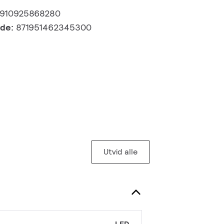
910925868280
kode:
871951462345300
Utvid alle