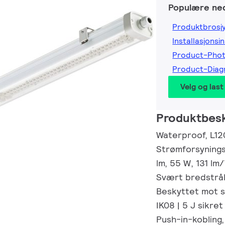
Populære ned
Produktbrosj
Installasjonsi
Product-Pho
Product-Dia
Velg og last
Produktbesk
Waterproof, L12
Strømforsyning
lm, 55 W, 131 lm
Svært bredstråle
Beskyttet mot s
IK08 | 5 J sikre
Push-in-kobling,