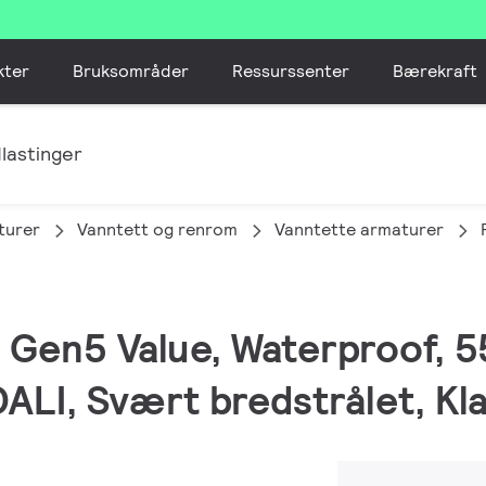
kter
Bruksområder
Ressurssenter
Bærekraft
lastinger
turer
Vanntett og renrom
Vanntette armaturer
ED Gen5 Value, Waterproof, 
ALI, Svært bredstrålet, Kla