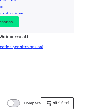
rum
graphs-Drum
 scarica
 Web correlati
reation per altre opzioni
altri filtri
Compara