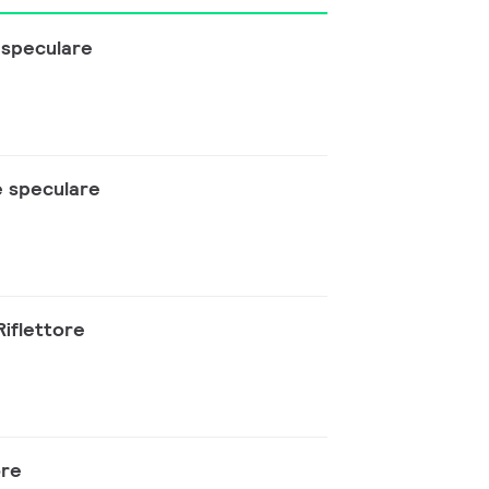
 speculare
e speculare
iflettore
ore