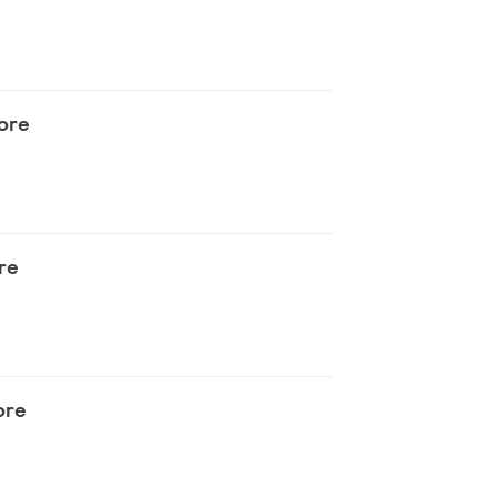
tore
re
ore