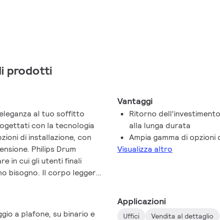
di prodotti
Vantaggi
 eleganza al tuo soffitto
Ritorno dell'investimento
ogettati con la tecnologia
alla lunga durata
zioni di installazione, con
Ampia gamma di opzioni 
ensione. Philips Drum
Visualizza altro
 in cui gli utenti finali
no bisogno. Il corpo leggero
n'estetica distintiva per
olo perfetto per qualsiasi
Applicazioni
ei colori perfetta e varie
io a plafone, su binario e
Uffici
Vendita al dettaglio
ht Philips Drum offrono