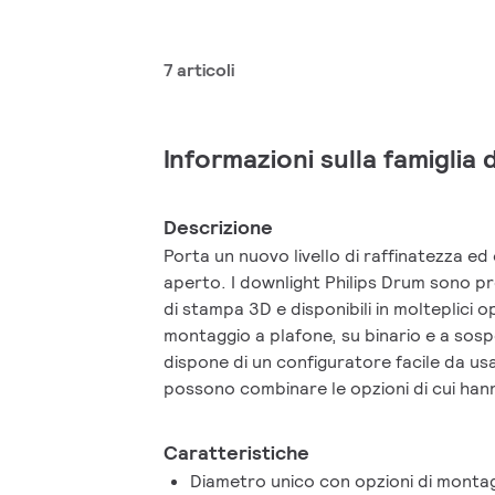
7 articoli
Informazioni sulla famiglia 
Descrizione
Porta un nuovo livello di raffinatezza ed
aperto. I downlight Philips Drum sono pr
di stampa 3D e disponibili in molteplici op
montaggio a plafone, su binario e a sosp
dispone di un configuratore facile da usare
possono combinare le opzioni di cui han
prodotto digitalmente è caratterizzato u
un'ampia gamma di applicazioni, rendend
Caratteristiche
spazio interno. Elevata efficienza, resa d
Diametro unico con opzioni di montagg
opzioni di emissione luminosa: i downlig