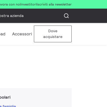
avora con noi
Investitori
Iscriviti alla newsletter
ostra azienda
Dove
oad
Accessori
acquistare
olari
a famiglia