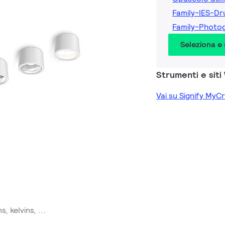
Family-IES-D
Family-Photo
Seleziona e
Strumenti e siti
Vai su Signify MyC