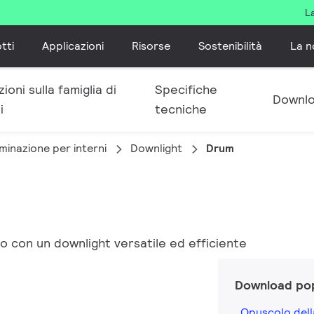
L
tti
Applicazioni
Risorse
Sostenibilità
La n
ioni sulla famiglia di
Specifiche
Downl
i
tecniche
minazione per interni
Downlight
Drum
to con un downlight versatile ed efficiente
Download pop
Opuscolo dell