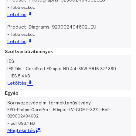
Több eszköz
Letöltés
Product-Diagrams-929002494602_EU
Több eszköz
Letöltés
Szoftverbővítmények
IES
IES File - CorePro LED spot ND 4.4-35W MR16 827 36D
IES 5.4 kB
Letöltés
Egyéb
Környezetvédelmi terméktanúsítvány
EPD-Philips-CorePro-LEDspot-LV-COMF-3272-Ref-
929002494602
pdf 693.1 kB
Megtekintés