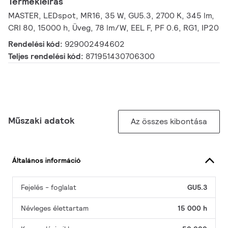
Termékleírás
MASTER, LEDspot, MR16, 35 W, GU5.3, 2700 K, 345 lm,
CRI 80, 15000 h, Üveg, 78 lm/W, EEL F, PF 0.6, RG1, IP20
Rendelési kód:
929002494602
Teljes rendelési kód:
871951430706300
Műszaki adatok
Az összes kibontása
Általános információ
Fejelés - foglalat
GU5.3
Névleges élettartam
15 000 h