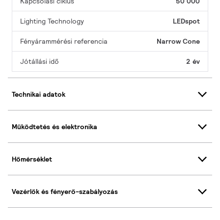
Kapcsolási ciklus
50 000
Lighting Technology
LEDspot
Fényárammérési referencia
Narrow Cone
Jótállási idő
2 év
Technikai adatok
Működtetés és elektronika
Hőmérséklet
Vezérlők és fényerő-szabályozás