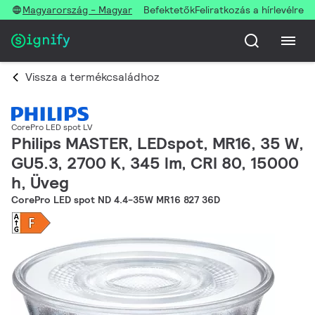
Magyarország - Magyar
Befektetők
Feliratkozás a hírlevélre
Vissza a termékcsaládhoz
CorePro LED spot LV
Philips MASTER, LEDspot, MR16, 35 W,
GU5.3, 2700 K, 345 lm, CRI 80, 15000
h, Üveg
CorePro LED spot ND 4.4-35W MR16 827 36D