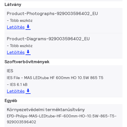
Látvány
Product-Photographs-929003596402_EU
Több eszköz
Letöltés
Product-Diagrams-929003596402_EU
Több eszköz
Letöltés
Szoftverbővítmények
IES
IES File - MAS LEDtube HF 600mm HO 10.5W 865 T5
IES 6.1 kB
Letöltés
Egyéb
Környezetvédelmi terméktanúsítvány
EPD-Philips-MAS-LEDtube-HF-600mm-HO-10.5W-865-T5-
929003596402