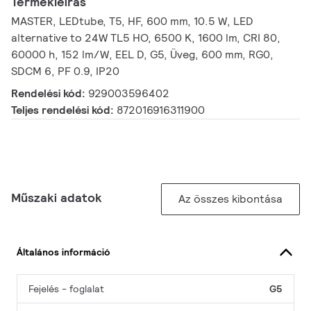
Termékleírás
MASTER, LEDtube, T5, HF, 600 mm, 10.5 W, LED
alternative to 24W TL5 HO, 6500 K, 1600 lm, CRI 80,
60000 h, 152 lm/W, EEL D, G5, Üveg, 600 mm, RG0,
SDCM 6, PF 0.9, IP20
Rendelési kód:
929003596402
Teljes rendelési kód:
872016916311900
Műszaki adatok
Az összes kibontása
Általános információ
Fejelés - foglalat
G5