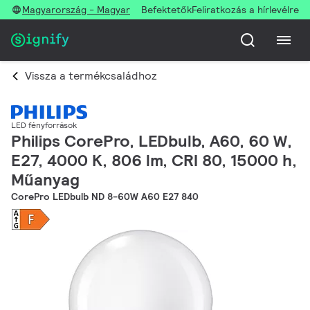
Magyarország - Magyar
Befektetők
Feliratkozás a hírlevélre
Vissza a termékcsaládhoz
LED fényforrások
Philips CorePro, LEDbulb, A60, 60 W,
E27, 4000 K, 806 lm, CRI 80, 15000 h,
Műanyag
CorePro LEDbulb ND 8-60W A60 E27 840