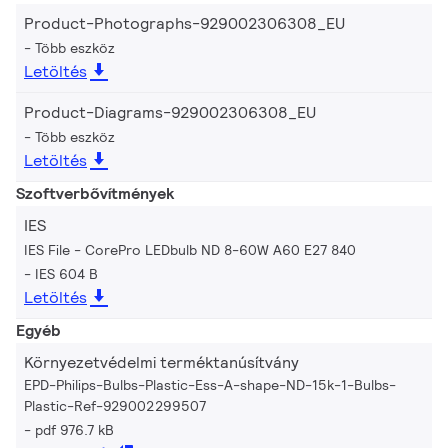
Product-Photographs-929002306308_EU
Több eszköz
Letöltés
Product-Diagrams-929002306308_EU
Több eszköz
Letöltés
Szoftverbővítmények
IES
IES File - CorePro LEDbulb ND 8-60W A60 E27 840
IES 604 B
Letöltés
Egyéb
Környezetvédelmi terméktanúsítvány
EPD-Philips-Bulbs-Plastic-Ess-A-shape-ND-15k-1-Bulbs-
Plastic-Ref-929002299507
pdf 976.7 kB