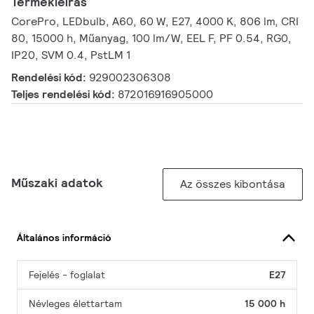
Termékleírás
CorePro, LEDbulb, A60, 60 W, E27, 4000 K, 806 lm, CRI
80, 15000 h, Műanyag, 100 lm/W, EEL F, PF 0.54, RG0,
IP20, SVM 0.4, PstLM 1
Rendelési kód:
929002306308
Teljes rendelési kód:
872016916905000
Műszaki adatok
Az összes kibontása
Általános információ
Fejelés - foglalat
E27
Névleges élettartam
15 000 h