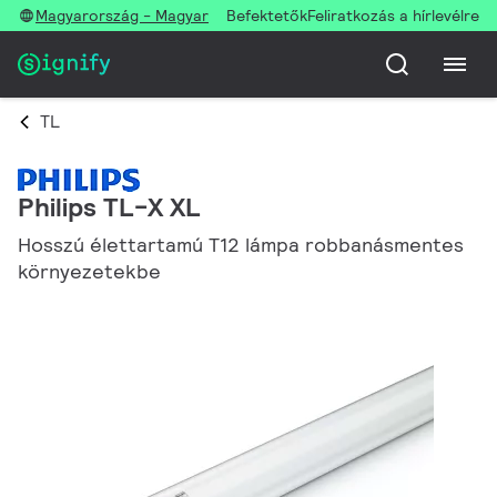
Magyarország - Magyar
Befektetők
Feliratkozás a hírlevélre
TL
Philips TL-X XL
Hosszú élettartamú T12 lámpa robbanásmentes
környezetekbe