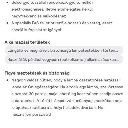
Belső gyújtószállal rendelkezik gyújtó nélküli
elektromágneses, illetve előmelegítés nélküli
nagyfrekvenciás működéshez
A speciális Fa6 fej érintkezője hosszú és vastag, ezért
speciális foglalatot igényel
Alkalmazási területek
Lángálló és megnövelt biztonságú lámpatestekben történő használatra készül beltéri és kültéri alkalmazásokhoz egyaránt
Használják például vegyipari (petrolkémiai) alkalmazásokban, vízre telepített létesítményekben, bányákban, illetve nyomokban robbanásveszélyes gázokat tartalmazó bármilyen helyszínen
Figyelmeztetések és biztonság
Nagyon valószínűtlen, hogy a lámpa összetörése hatással
lenne az Ön egészségére. Ha eltörik egy lámpa, szellőztesse
a szobát 30 percig, majd lehetőleg kesztyűben szedje össze
a darabokat. A törött lámpát zárt műanyag zacskóban adja
le újrahasznosításra a helyi hulladékudvarban. Ne
használjon porszívót!