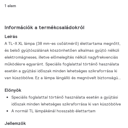
1 elem
Információk a termékcsaládokról
Leírás
A TL-X XL lámpa (38 mm-es csőátmérő) élettartama megnőtt,
és belső gyújtószálának köszönhetően alkalmas gyújtó nélküli
elektromágneses, illetve előmelegítés nélküli nagyfrekvenciás
működésre egyaránt. Speciális foglalattal történő használata
esetén a gyújtási időszak minden lehetséges szikraforrása ki
van küszöbölve. Ez a lámpa lángálló és megnövelt biztonságú
lámpatestekben történő használatra készül bel- és kültéri
Előnyök
alkalmazásokhoz egyaránt – ilyen lehet például a vegyipar
Speciális foglalattal történő használata esetén a gyújtási
(petrolkémia), vízre telepített létesítmény, bánya, illetve
időszak minden lehetséges szikraforrása ki van küszöbölve
nyomokban robbanásveszélyes gázokat tartalmazó bármilyen
A normál TL lámpákénál hosszabb élettartam
helyszín.
Jellemzők