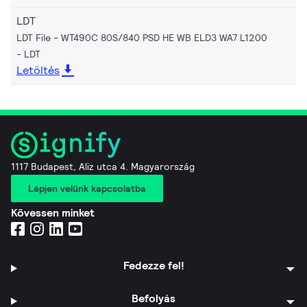
LDT
LDT File - WT490C 80S/840 PSD HE WB ELD3 WA7 L1200
LDT
Letöltés
1117 Budapest, Aliz utca 4. Magyarország
Lépjen velünk kapcsolatba
Kövessen minket
Fedezze fel!
Befolyás