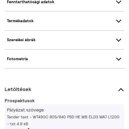
Fenntarthatósági adatok
Termékadatok
Szerelési ábrák
Fotometria
Letöltések
Prospektusok
Pályázat szövege
Tender text - WT490C 80S/840 PSD HE WB ELD3 WA7 L1200
txt 4.9 kB