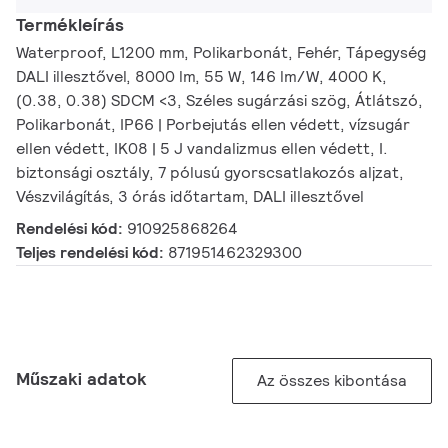
Termékleírás
Waterproof, L1200 mm, Polikarbonát, Fehér, Tápegység
DALI illesztővel, 8000 lm, 55 W, 146 lm/W, 4000 K,
(0.38, 0.38) SDCM <3, Széles sugárzási szög, Átlátszó,
Polikarbonát, IP66 | Porbejutás ellen védett, vízsugár
ellen védett, IK08 | 5 J vandalizmus ellen védett, I.
biztonsági osztály, 7 pólusú gyorscsatlakozós aljzat,
Vészvilágítás, 3 órás időtartam, DALI illesztővel
Rendelési kód:
910925868264
Teljes rendelési kód:
871951462329300
Műszaki adatok
Az összes kibontása