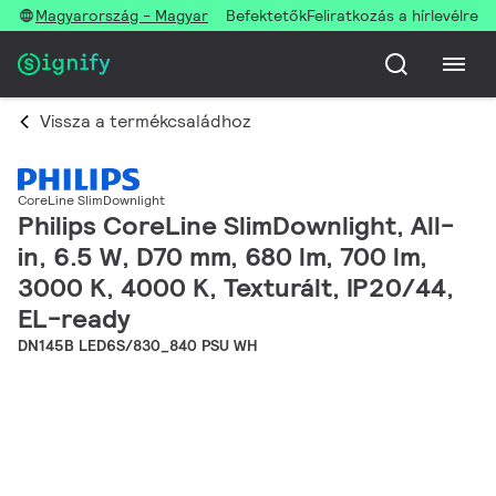
Magyarország - Magyar
Befektetők
Feliratkozás a hírlevélre
Vissza a termékcsaládhoz
CoreLine SlimDownlight
Philips CoreLine SlimDownlight, All-
in, 6.5 W, D70 mm, 680 lm, 700 lm,
3000 K, 4000 K, Texturált, IP20/44,
EL-ready
DN145B LED6S/830_840 PSU WH