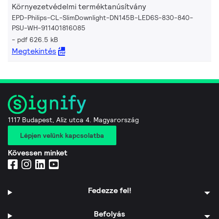
Környezetvédelmi terméktanúsítvány
EPD-Philips-CL-SlimDownlight-DN145B-LED6S-830-840-
PSU-WH-911401816085
pdf 626.5 kB
Megtekintés
1117 Budapest, Aliz utca 4. Magyarország
Lépjen velünk kapcsolatba
Kövessen minket
Fedezze fel!
Befolyás