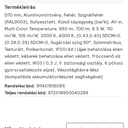
Termékleírás
D70 mm, Alumíniumöntvény, Fehér, Szignálfehér
(RAL9003), Süllyesztett, Külső tápegység (be/ki), All-in,
Multi Color Temperature, 680 lm, 700 lm, 6.5 W, 110
lm/W, 105 lm/W, 3000 K, 4000 K, (0.43,0.40) SDCM<3;
(0.38,0.38) SDCM<3, Sugárzási szög 90°, Szimmetrikus,
Texturált, Polikarbonát, IP20/44 | Ujjak behatolása ellen
védett; kábelek behatolása ellen védett, fröccsenő víz
ellen védett, IK03 | 0,3 J, II. biztonsági osztály, 6 pólusú
gyorscsatlakozós aljzat, Vészvilágításra kész
(kompatibilis akkumulátorkészlet segítségével)
Rendelési kód:
911401816085
Teljes rendelési kód:
872016950040299