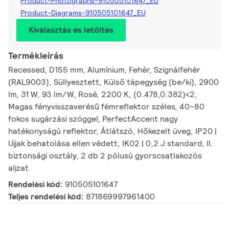
Product-Photographs-910505101647_EU
Product-Diagrams-910505101647_EU
Kiválasztás és letöltés
Termékleírás
Recessed, D155 mm, Alumínium, Fehér, Szignálfehér
(RAL9003), Süllyesztett, Külső tápegység (be/ki), 2900
lm, 31 W, 93 lm/W, Rosé, 2200 K, (0.478,0.382)<2,
Magas fényvisszaverésű fémreflektor széles, 40–80
fokos sugárzási szöggel, PerfectAccent nagy
hatékonyságú reflektor, Átlátszó, Hőkezelt üveg, IP20 |
Ujjak behatolása ellen védett, IK02 | 0,2 J standard, II.
biztonsági osztály, 2 db 2 pólusú gyorscsatlakozós
aljzat
Rendelési kód:
910505101647
Teljes rendelési kód:
871869997961400