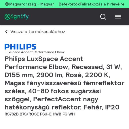
Magyarország - Magyar
Befektetők
Feliratkozás a hírlevélre
Vissza a termékcsaládhoz
LuxSpace Accent Performance Elbow
Philips LuxSpace Accent
Performance Elbow, Recessed, 31 W,
D155 mm, 2900 lm, Rosé, 2200 K,
Magas fényvisszaverésű fémreflektor
széles, 40–80 fokos sugárzási
szöggel, PerfectAccent nagy
hatékonyságú reflektor, Fehér, IP20
RS782B 27S/ROSE PSU-E HWB FG WH