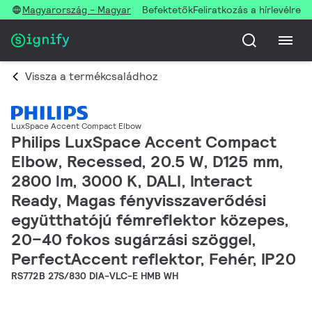
Magyarország - Magyar
Befektetők
Feliratkozás a hírlevélre
Vissza a termékcsaládhoz
LuxSpace Accent Compact Elbow
Philips LuxSpace Accent Compact
Elbow, Recessed, 20.5 W, D125 mm,
2800 lm, 3000 K, DALI, Interact
Ready, Magas fényvisszaverődési
együtthatójú fémreflektor közepes,
20–40 fokos sugárzási szöggel,
PerfectAccent reflektor, Fehér, IP20
RS772B 27S/830 DIA-VLC-E HMB WH