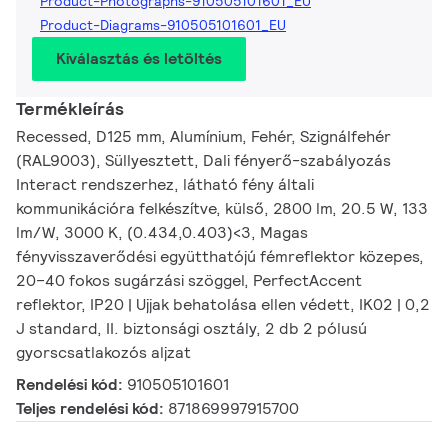
Product-Photographs-910505101601_EU
Product-Diagrams-910505101601_EU
Kiválasztás és letöltés
Termékleírás
Recessed, D125 mm, Alumínium, Fehér, Szignálfehér
(RAL9003), Süllyesztett, Dali fényerő-szabályozás
Interact rendszerhez, látható fény általi
kommunikációra felkészítve, külső, 2800 lm, 20.5 W, 133
lm/W, 3000 K, (0.434,0.403)<3, Magas
fényvisszaverődési együtthatójú fémreflektor közepes,
20–40 fokos sugárzási szöggel, PerfectAccent
reflektor, IP20 | Ujjak behatolása ellen védett, IK02 | 0,2
J standard, II. biztonsági osztály, 2 db 2 pólusú
gyorscsatlakozós aljzat
Rendelési kód:
910505101601
Teljes rendelési kód:
871869997915700