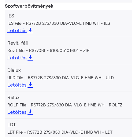
Szoftverbővítmények
IES
IES File - RS772B 27S/830 DIA-VLC-E HMB WH
IES
Letöltés
Revit-fájl
Revit file - RS770BI - 910505101601
ZIP
Letöltés
Dialux
ULD File - RS772B 27S/830 DIA-VLC-E HMB WH
ULD
Letöltés
Relux
ROLF File - RS772B 27S/830 DIA-VLC-E HMB WH
ROLFZ
Letöltés
LDT
LDT File - RS772B 27S/830 DIA-VLC-E HMB WH
LDT