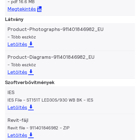
pdf 16.6 MB
Megtekintés
Látvány
Product-Photographs-911401846982_EU
Több eszköz
Letöltés
Product-Diagrams-911401846982_EU
Több eszköz
Letöltés
Szoftverbővítmények
IES
IES File - ST151T LED30S/930 WB BK
IES
Letöltés
Revit-fájl
Revit file - 911401846982
ZIP
Letöltés