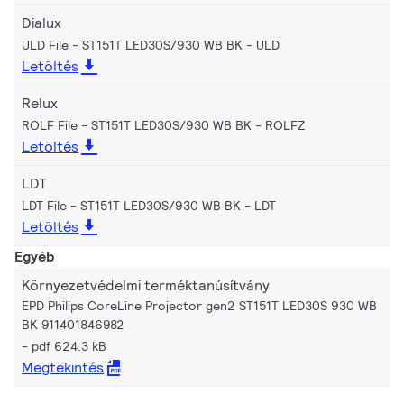
Dialux
ULD File - ST151T LED30S/930 WB BK
ULD
Letöltés
Relux
ROLF File - ST151T LED30S/930 WB BK
ROLFZ
Letöltés
LDT
LDT File - ST151T LED30S/930 WB BK
LDT
Letöltés
Egyéb
Környezetvédelmi terméktanúsítvány
EPD Philips CoreLine Projector gen2 ST151T LED30S 930 WB
BK 911401846982
pdf 624.3 kB
Megtekintés