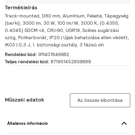
Termékleírás
Track-mounted, D80 mm, Alumínium, Fekete, Tápegység
(be/ki), 3000 lm, 30 W, 100 lm/W, 3000 K, (0.4355,
0.4045) SDCM <4, CRI>90, UGR19, Széles sugárzási
szög, Polikarbonát, IP20 | Ujjak behatolása ellen védett,
IK03 | 0,3 J, I. biztonsági osztály, 3 fázisú sín
Rendelési kód:
911401846982
Teljes rendelési kód:
871951452859899
Műszaki adatok
Az összes kibontása
Általános információ