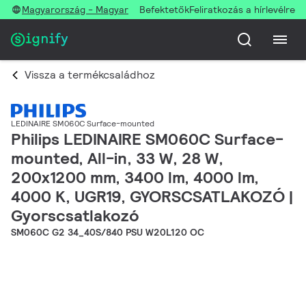
Magyarország - Magyar
Befektetők
Feliratkozás a hírlevélre
Vissza a termékcsaládhoz
LEDINAIRE SM060C Surface-mounted
Philips LEDINAIRE SM060C Surface-
mounted, All-in, 33 W, 28 W,
200x1200 mm, 3400 lm, 4000 lm,
4000 K, UGR19, GYORSCSATLAKOZÓ |
Gyorscsatlakozó
SM060C G2 34_40S/840 PSU W20L120 OC