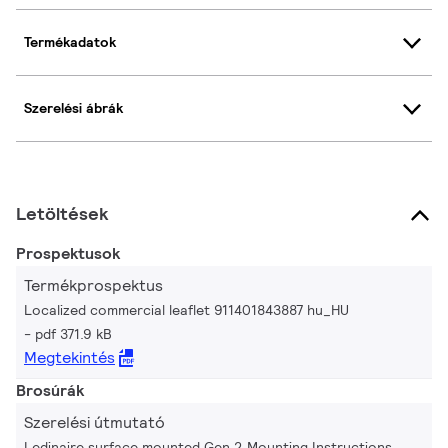
Termékadatok
Szerelési ábrák
Letöltések
Prospektusok
Termékprospektus
Localized commercial leaflet 911401843887 hu_HU
pdf 371.9 kB
Megtekintés
Brosúrák
Szerelési útmutató
Ledinaire surface mounted Gen 2 Mounting Instructions