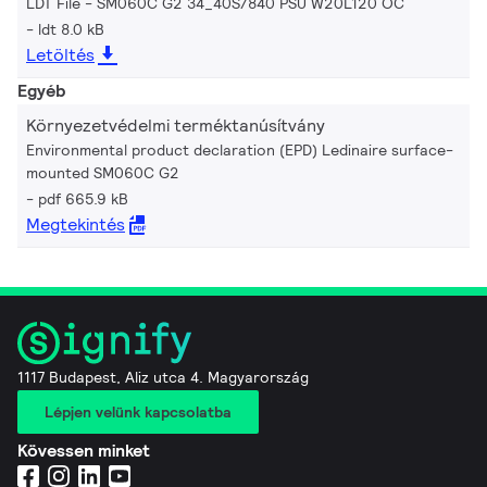
LDT File - SM060C G2 34_40S/840 PSU W20L120 OC
ldt 8.0 kB
Letöltés
Egyéb
Környezetvédelmi terméktanúsítvány
Environmental product declaration (EPD) Ledinaire surface-
mounted SM060C G2
pdf 665.9 kB
Megtekintés
1117 Budapest, Aliz utca 4. Magyarország
Lépjen velünk kapcsolatba
Kövessen minket