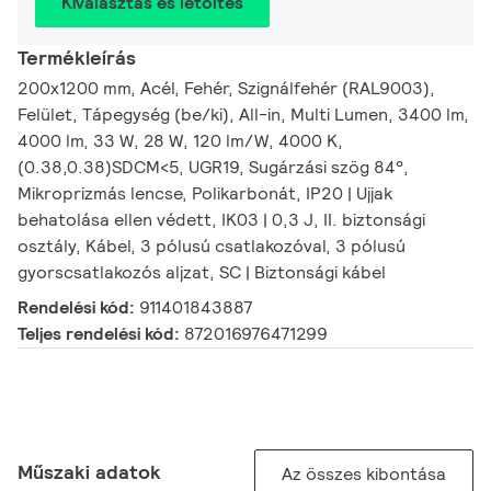
Kiválasztás és letöltés
Termékleírás
200x1200 mm, Acél, Fehér, Szignálfehér (RAL9003),
Felület, Tápegység (be/ki), All-in, Multi Lumen, 3400 lm,
4000 lm, 33 W, 28 W, 120 lm/W, 4000 K,
(0.38,0.38)SDCM<5, UGR19, Sugárzási szög 84°,
Mikroprizmás lencse, Polikarbonát, IP20 | Ujjak
behatolása ellen védett, IK03 | 0,3 J, II. biztonsági
osztály, Kábel, 3 pólusú csatlakozóval, 3 pólusú
gyorscsatlakozós aljzat, SC | Biztonsági kábel
Rendelési kód:
911401843887
Teljes rendelési kód:
872016976471299
Műszaki adatok
Az összes kibontása