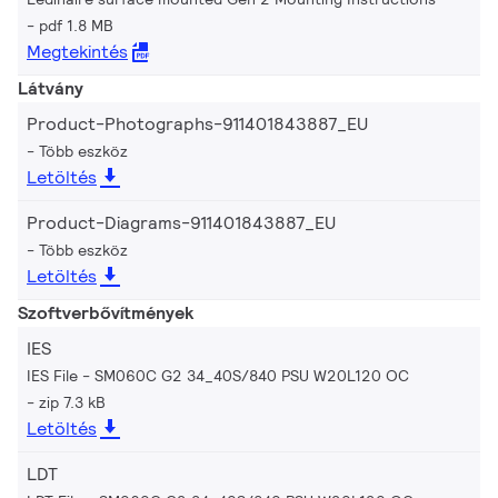
pdf 1.8 MB
Megtekintés
Látvány
Product-Photographs-911401843887_EU
Több eszköz
Letöltés
Product-Diagrams-911401843887_EU
Több eszköz
Letöltés
Szoftverbővítmények
IES
IES File - SM060C G2 34_40S/840 PSU W20L120 OC
zip 7.3 kB
Letöltés
LDT