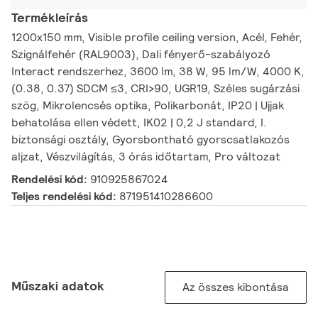
Termékleírás
1200x150 mm, Visible profile ceiling version, Acél, Fehér,
Szignálfehér (RAL9003), Dali fényerő-szabályozó
Interact rendszerhez, 3600 lm, 38 W, 95 lm/W, 4000 K,
(0.38, 0.37) SDCM ≤3, CRI>90, UGR19, Széles sugárzási
szög, Mikrolencsés optika, Polikarbonát, IP20 | Ujjak
behatolása ellen védett, IK02 | 0,2 J standard, I.
biztonsági osztály, Gyorsbontható gyorscsatlakozós
aljzat, Vészvilágítás, 3 órás időtartam, Pro változat
Rendelési kód:
910925867024
Teljes rendelési kód:
871951410286600
Műszaki adatok
Az összes kibontása