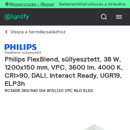
Magyarország - Magyar
Befektetők
Feliratkozás a hírlevélre
Vissza a termékcsaládhoz
FlexBlend, süllyesztett
Philips FlexBlend, süllyesztett, 38 W,
1200x150 mm, VPC, 3600 lm, 4000 K,
CRI>90, DALI, Interact Ready, UGR19,
ELP3h
RC340B 36S/940 DIA W15L120 VPC MLO ELD3