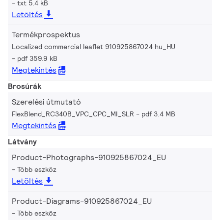
txt 5.4 kB
Letöltés
Termékprospektus
Localized commercial leaflet 910925867024 hu_HU
pdf 359.9 kB
Megtekintés
Brosúrák
Szerelési útmutató
FlexBlend_RC340B_VPC_CPC_MI_SLR
pdf 3.4 MB
Megtekintés
Látvány
Product-Photographs-910925867024_EU
Több eszköz
Letöltés
Product-Diagrams-910925867024_EU
Több eszköz