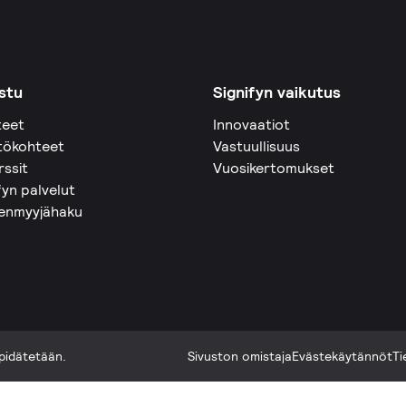
stu
Signifyn vaikutus
teet
Innovaatiot
tökohteet
Vastuullisuus
rssit
Vuosikertomukset
fyn palvelut
eenmyyjähaku
pidätetään.
Sivuston omistaja
Evästekäytännöt
Ti