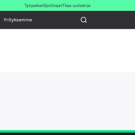
Työpaikat
Sijoittajat
Tilaa uutiskirje
Yrityksemme