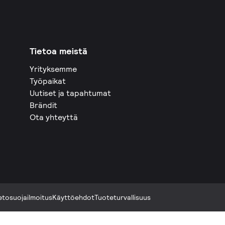
Tietoa meistä
Yrityksemme
Työpaikat
Uutiset ja tapahtumat
Brändit
Ota yhteyttä
etosuojailmoitus
Käyttöehdot
Tuoteturvallisuus