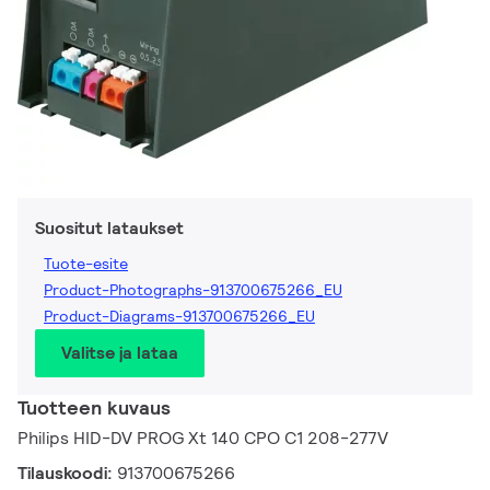
Suositut lataukset
Tuote-esite
Product-Photographs-913700675266_EU
Product-Diagrams-913700675266_EU
Valitse ja lataa
Tuotteen kuvaus
Philips HID-DV PROG Xt 140 CPO C1 208-277V
Tilauskoodi:
913700675266