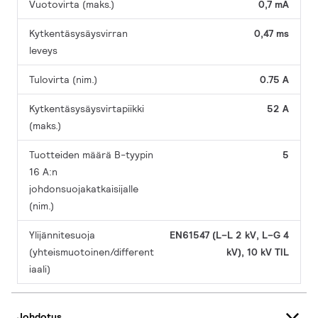
Vuotovirta (maks.)
0,7 mA
Kytkentäsysäysvirran
0,47 ms
leveys
Tulovirta (nim.)
0.75 A
Kytkentäsysäysvirtapiikki
52 A
(maks.)
Tuotteiden määrä B-tyypin
5
16 A:n
johdonsuojakatkaisijalle
(nim.)
Ylijännitesuoja
EN61547 (L–L 2 kV, L–G 4
(yhteismuotoinen/different
kV), 10 kV TIL
iaali)
Johdotus