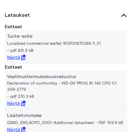
Lataukset
Esitteet
Tuote-esite
Localized commercial leaflet 913700675266 fi_FI
pdf 431.5 kB
Näytä
Esitteet
Vaatimustenmukaisuusvakuutus
Declaration of conformity - HID-DV PROG Xt 140 CPO C1
208-277V
pdf 270.3 kB
Näytä
Lisätietolomake
GSAD_IDVLSCPO_0001-Additional datasheet
PDF 103.9 kB
Näytä