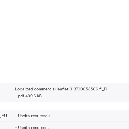
Localized commercial leaflet 913700653566 fi_FI
pdf 499.6 kB
_EU
Useita resursseja
Useita resursseja