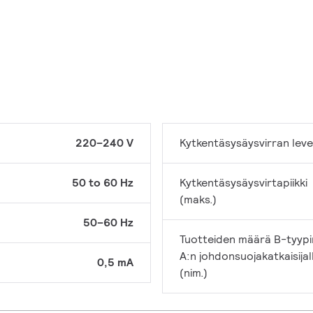
220–240 V
Kytkentäsysäysvirran lev
50 to 60 Hz
Kytkentäsysäysvirtapiikki
(maks.)
50–60 Hz
Tuotteiden määrä B-tyypi
A:n johdonsuojakatkaisijal
0,5 mA
(nim.)