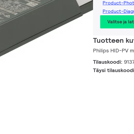
Product-Pho
Product-Dia
Valitse ja la
Tuotteen ku
Philips HID-PV
Tilauskoodi:
913
Täysi tilauskood