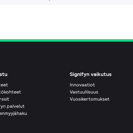
stu
Signifyn vaikutus
teet
Innovaatiot
tökohteet
Vastuullisuus
rssit
Vuosikertomukset
fyn palvelut
eenmyyjähaku