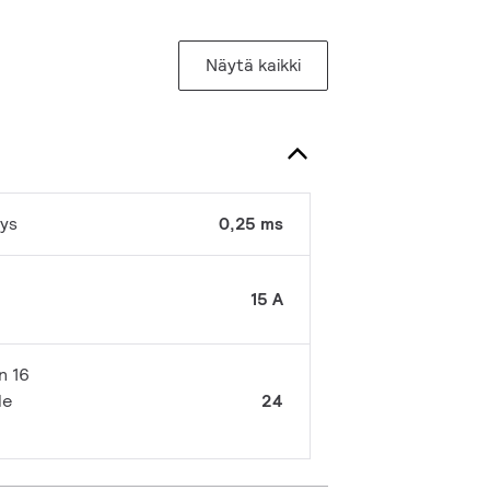
Näytä kaikki
eys
0,25 ms
15 A
n 16
le
24