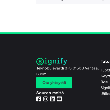
Tutu
Teknobulevardi 3-5 01530 Vantaa,
Tuot
Suomi
Käyt
Resu
Ota yhteyttä
Signi
Seuraa meitä
Jäll