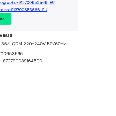
tographs-913700653566_EU
grams-913700653566_EU
taa
vaus
 m 35/I CDM 220-240V 50/60Hz
700653566
i:
872790089164500