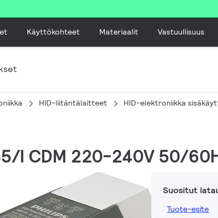
et
Käyttökohteet
Materiaalit
Vastuullisuus
kset
oniikka
HID-liitäntälaitteet
HID-elektroniikka sisäkäy
 35/I CDM 220-240V 50/60
Suositut lata
Tuote-esite