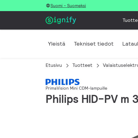
Suomi - Suomeksi
Tuotte
Yleistä
Tekniset tiedot
Latau
Etusivu
Tuotteet
Valaistuselektr
PrimaVision Mini CDM-lampuille
Philips HID-PV m