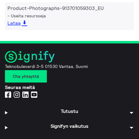
Product-Photographs-913701059303_EU
Useita resursseja
Lataa
Teknobulevardi 3-5 01530 Vantaa, Suomi
Ota yhteyttä
Seuraa meitä
Tutustu
Signifyn vaikutus