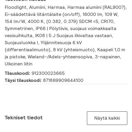
Floodlight, Alumiini, Harmaa, Harmaa alumiini (RAL9007),
Ei-säädettävä liitäntälaite (on/off), 16000 lm, 109 W,
154 lm/W, 4000 K, (0.382, 0.379) SDCM <5, CRI70,
Symmetrinen, IP66 | Pölytiivis, suojaus voimakkaalta
vesisuihkulta, IK08 | 5 J Suojaus ilkivaltaa vastaan,
Suojausluokka I, Ylijännitesuoja 6 kV
(differentiaalimuoto), 8 kV (yhteismuoto), Kaapeli 1,0 m
ja pistoke, Wieland-/Adels-yhteensopiva, 3-napainen,
Ulkoinen liitin
Tilauskoodi:
912300023665
Täysi tilauskoodi:
871869909644100
Tekniset tiedot
Näytä kaikki