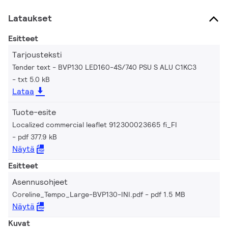
Lataukset
Esitteet
Tarjousteksti
Tender text - BVP130 LED160-4S/740 PSU S ALU C1KC3
txt 5.0 kB
Lataa
Tuote-esite
Localized commercial leaflet 912300023665 fi_FI
pdf 377.9 kB
Näytä
Esitteet
Asennusohjeet
Coreline_Tempo_Large-BVP130-INI.pdf
pdf 1.5 MB
Näytä
Kuvat