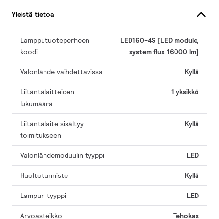
Yleistä tietoa
Lampputuoteperheen
LED160-4S [LED module,
koodi
system flux 16000 lm]
Valonlähde vaihdettavissa
Kyllä
Liitäntälaitteiden
1 yksikkö
lukumäärä
Liitäntälaite sisältyy
Kyllä
toimitukseen
Valonlähdemoduulin tyyppi
LED
Huoltotunniste
Kyllä
Lampun tyyppi
LED
Arvoasteikko
Tehokas