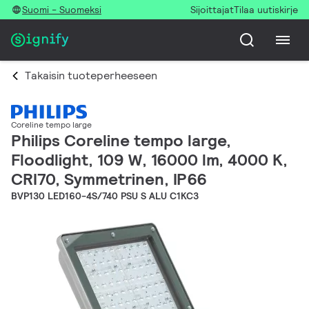
Suomi - Suomeksi
Sijoittajat
Tilaa uutiskirje
Takaisin tuoteperheeseen
Coreline tempo large
Philips Coreline tempo large,
Floodlight, 109 W, 16000 lm, 4000 K,
CRI70, Symmetrinen, IP66
BVP130 LED160-4S/740 PSU S ALU C1KC3