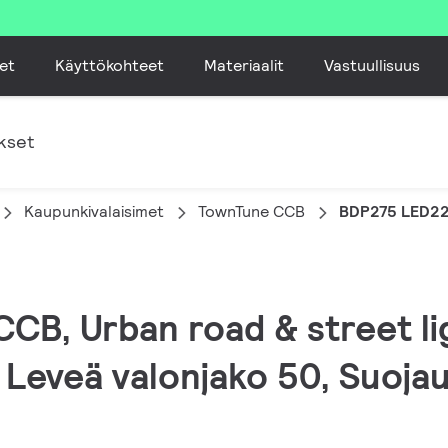
et
Käyttökohteet
Materiaalit
Vastuullisuus
kset
Kaupunkivalaisimet
TownTune CCB
BDP275 LED22
CB, Urban road & street lig
 Leveä valonjako 50, Suojau