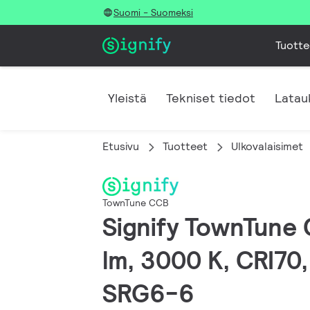
Suomi - Suomeksi
Tuotte
Yleistä
Tekniset tiedot
Latau
Etusivu
Tuotteet
Ulkovalaisimet
TownTune CCB
Signify TownTune C
lm, 3000 K, CRI70,
SRG6-6