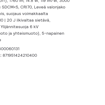
/off), 1760 lm, 14.8 W, 119 lm/W, 3000
3) SDCM<5, CRI70, Leveä valonjako
ivis, suojaus voimakkaalta
10 | 20 J ilkivaltaa sietävä,
 Ylijännitesuoja 6 kV
muoto ja yhteismuoto), 5-napainen
e
300060131
i:
871951424210400