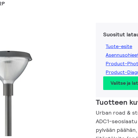
2P
Suositut lata
Tuote-esite
Asennusohjee
Product-Pho
Product-Dia
Valitse ja la
Tuotteen ku
Urban road & str
ADC1-seoslaatu 
pylvään päähän,