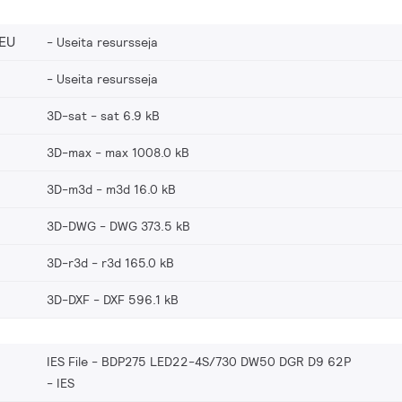
EU
Useita resursseja
Useita resursseja
3D-sat
sat 6.9 kB
3D-max
max 1008.0 kB
3D-m3d
m3d 16.0 kB
3D-DWG
DWG 373.5 kB
3D-r3d
r3d 165.0 kB
3D-DXF
DXF 596.1 kB
IES File - BDP275 LED22-4S/730 DW50 DGR D9 62P
IES