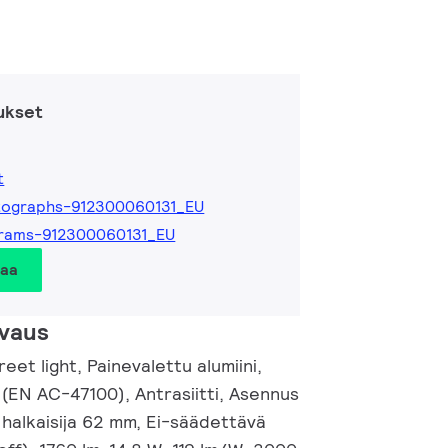
ukset
t
tographs-912300060131_EU
grams-912300060131_EU
taa
vaus
eet light, Painevalettu alumiini,
(EN AC-47100), Antrasiitti, Asennus
 halkaisija 62 mm, Ei-säädettävä