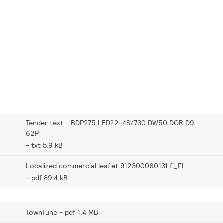
Tender text - BDP275 LED22-4S/730 DW50 DGR D9
62P
txt 5.9 kB
Localized commercial leaflet 912300060131 fi_FI
pdf 89.4 kB
TownTune
pdf 1.4 MB