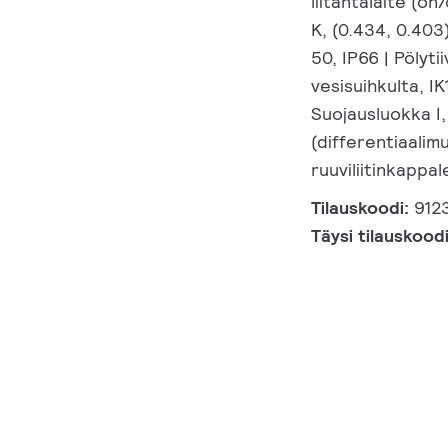
liitäntälaite (on
K, (0.434, 0.40
50, IP66 | Pölyti
vesisuihkulta, IK
Suojausluokka I,
(differentiaali
ruuviliitinkappal
Tilauskoodi:
912
Täysi tilauskood