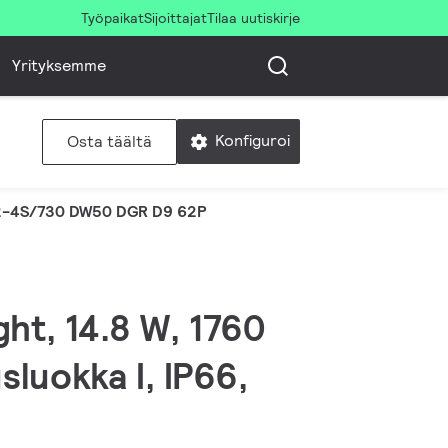
Työpaikat
Sijoittajat
Tilaa uutiskirje
Yrityksemme
Konfiguroi
Osta täältä
-4S/730 DW50 DGR D9 62P
ht, 14.8 W, 1760
sluokka I, IP66,