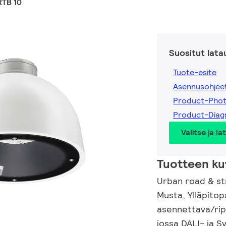
RTB 10
Suositut lata
Tuote-esite
Asennusohjee
Product-Pho
Product-Dia
Valitse ja la
Tuotteen ku
Urban road & str
Musta, Ylläpito
asennettava/rip
jossa DALI- ja S