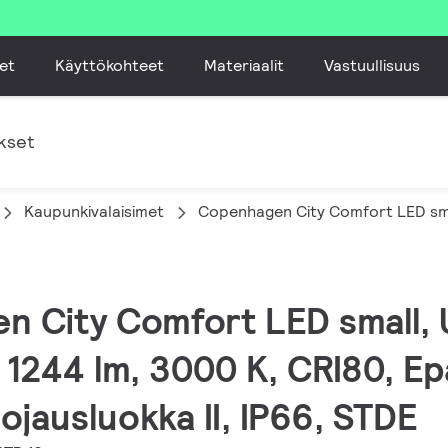
et
Käyttökohteet
Materiaalit
Vastuullisuus
kset
Kaupunkivalaisimet
Copenhagen City Comfort LED sm
n City Comfort LED small,
W, 1244 lm, 3000 K, CRI80, 
ojausluokka II, IP66, STDE