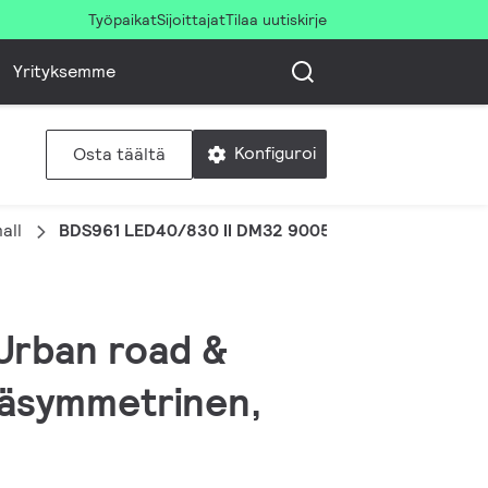
Työpaikat
Sijoittajat
Tilaa uutiskirje
Yrityksemme
Konfiguroi
Osta täältä
all
BDS961 LED40/830 II DM32 9005 CLOSRTB 10
 Urban road &
Epäsymmetrinen,