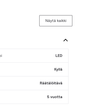
Näytä kaikki
pi
LED
Kyllä
Räätälöitävä
5 vuotta