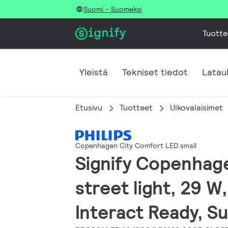
Suomi - Suomeksi
Tuotte
Yleistä
Tekniset tiedot
Latau
Etusivu
Tuotteet
Ulkovalaisimet
Copenhagen City Comfort LED small
Signify Copenhage
street light, 29 
Interact Ready, Su