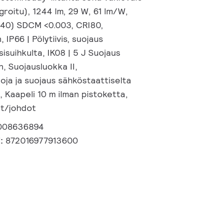
groitu), 1244 lm, 29 W, 61 lm/W,
0.40) SDCM <0.003, CRI80,
IP66 | Pölytiivis, suojaus
isuihkulta, IK08 | 5 J Suojaus
n, Suojausluokka II,
uoja ja suojaus sähköstaattiselta
 Kaapeli 10 m ilman pistoketta,
met/johdot
008636894
i:
872016977913600