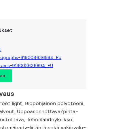
ukset
t
tographs-919008636894_EU
grams-919008636894_EU
taa
vaus
eet light, Biopohjainen polyeteeni,
palveut, Uppoasennettava/pinta-
ustettava, Tehonlähdeyksikkö,
ystemReady-liitäntä sekä vakiovalo-