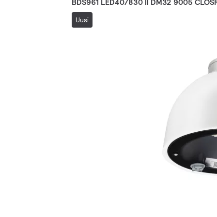
BDS961 LED40/830 II DM32 9005 CLOS
Uusi