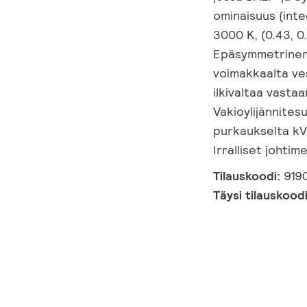
ominaisuus (inte
3000 K, (0.43, 
Epäsymmetrinen, 
voimakkaalta ves
ilkivaltaa vastaa
Vakioylijännites
purkaukselta kV,
Irralliset johti
Tilauskoodi:
919
Täysi tilauskood