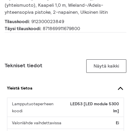
(yhteismuoto), Kaapeli 1,0 m, Wieland-/Adels-
yhteensopiva pistoke, 2-napainen, Ulkoinen liitin
Tilauskoodi:
912300023849
Täysi tilauskoodi:
871869911679800
Tekniset tiedot
Näytä kaikki
Yleistä tietoa
Lampputuoteperheen
LED53 [LED module 5300
koodi
lm]
Valonlähde vaihdettavissa
Ei