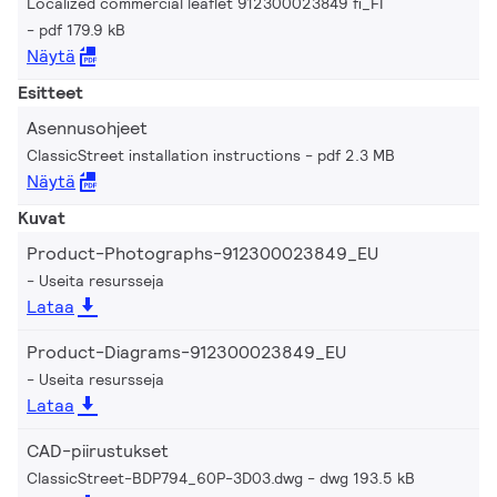
Localized commercial leaflet 912300023849 fi_FI
pdf 179.9 kB
Näytä
Esitteet
Asennusohjeet
ClassicStreet installation instructions
pdf 2.3 MB
Näytä
Kuvat
Product-Photographs-912300023849_EU
Useita resursseja
Lataa
Product-Diagrams-912300023849_EU
Useita resursseja
Lataa
CAD-piirustukset
ClassicStreet-BDP794_60P-3D03.dwg
dwg 193.5 kB