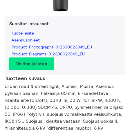
Suositut lataukset
Tuote-esite
Asennusohjeet
Product-Photographs-912300023849_EU
Product-Diagrams-912300023849_EU
Valitse ja lataa
Tuotteen kuvaus
Urban road & street light, Alumiini, Musta, Asennus
pylvään päähän, halkaisija 60 mm, Ei-säädettävä
liitäntälaite (on/off), 3348 lm, 33 W, 101 lm/W, 4000 K,
(0.380, 0.380) SDCM <5, CRI70, Symmetrinen valonjako
50, IP66 | Pölytiivis, suojaus voimakkaalta vesisuihkulta,
IK08 | 5 J Suojaus ilkivaltaa vastaan, Suojausluokka II,
Ylijännitesuoja 6 kV (differentiaalimuoto), 8 kV