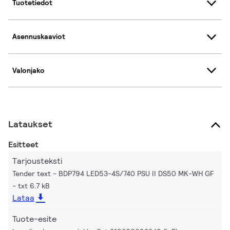
Tuotetiedot
Asennuskaaviot
Valonjako
Lataukset
Esitteet
Tarjousteksti
Tender text - BDP794 LED53-4S/740 PSU II DS50 MK-WH GF
txt 6.7 kB
Lataa
Tuote-esite