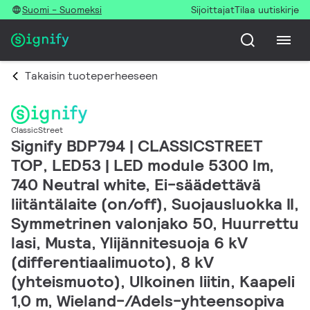
Suomi - Suomeksi
Sijoittajat
Tilaa uutiskirje
Takaisin tuoteperheeseen
ClassicStreet
Signify BDP794 | CLASSICSTREET
TOP, LED53 | LED module 5300 lm,
740 Neutral white, Ei-säädettävä
liitäntälaite (on/off), Suojausluokka II,
Symmetrinen valonjako 50, Huurrettu
lasi, Musta, Ylijännitesuoja 6 kV
(differentiaalimuoto), 8 kV
(yhteismuoto), Ulkoinen liitin, Kaapeli
1,0 m, Wieland-/Adels-yhteensopiva