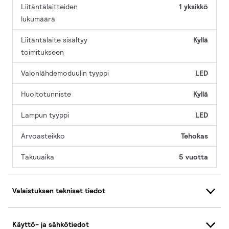
Liitäntälaitteiden
1 yksikkö
lukumäärä
Liitäntälaite sisältyy
Kyllä
toimitukseen
Valonlähdemoduulin tyyppi
LED
Huoltotunniste
Kyllä
Lampun tyyppi
LED
Arvoasteikko
Tehokas
Takuuaika
5 vuotta
Valaistuksen tekniset tiedot
Käyttö- ja sähkötiedot