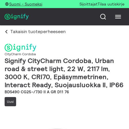
Suomi - Suomeksi
Sijoittajat
Tilaa uutiskirje
Takaisin tuoteperheeseen
CityCharm Cordoba
Signify CityCharm Cordoba, Urban
road & street light, 22 W, 2117 lm,
3000 K, CRI70, Epäsymmetrinen,
Interact Ready, Suojausluokka II, IP66
BDS490 CG25-/730 II A GR D11 76
Uusi