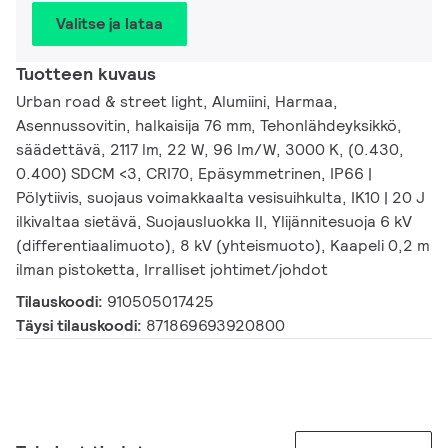
Valitse ja lataa
Tuotteen kuvaus
Urban road & street light, Alumiini, Harmaa,
Asennussovitin, halkaisija 76 mm, Tehonlähdeyksikkö,
säädettävä, 2117 lm, 22 W, 96 lm/W, 3000 K, (0.430,
0.400) SDCM <3, CRI70, Epäsymmetrinen, IP66 |
Pölytiivis, suojaus voimakkaalta vesisuihkulta, IK10 | 20 J
ilkivaltaa sietävä, Suojausluokka II, Ylijännitesuoja 6 kV
(differentiaalimuoto), 8 kV (yhteismuoto), Kaapeli 0,2 m
ilman pistoketta, Irralliset johtimet/johdot
Tilauskoodi:
910505017425
Täysi tilauskoodi:
871869693920800