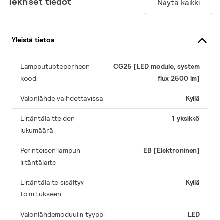
Tekniset tiedot
Näytä kaikki
Yleistä tietoa
Lampputuoteperheen
CG25 [LED module, system
koodi
flux 2500 lm]
Valonlähde vaihdettavissa
Kyllä
Liitäntälaitteiden
1 yksikkö
lukumäärä
Perinteisen lampun
EB [Elektroninen]
liitäntälaite
Liitäntälaite sisältyy
Kyllä
toimitukseen
Valonlähdemoduulin tyyppi
LED