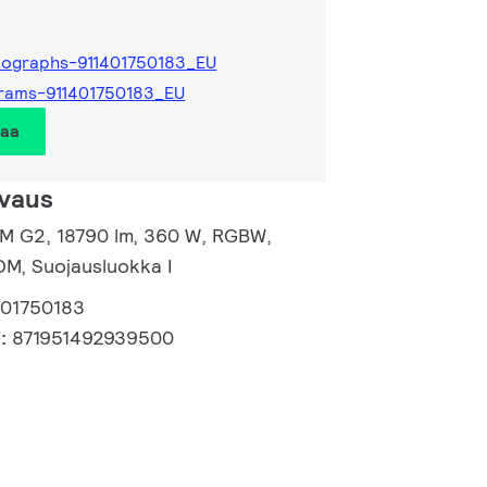
ographs-911401750183_EU
rams-911401750183_EU
taa
vaus
d M G2, 18790 lm, 360 W, RGBW,
M, Suojausluokka I
401750183
i:
871951492939500