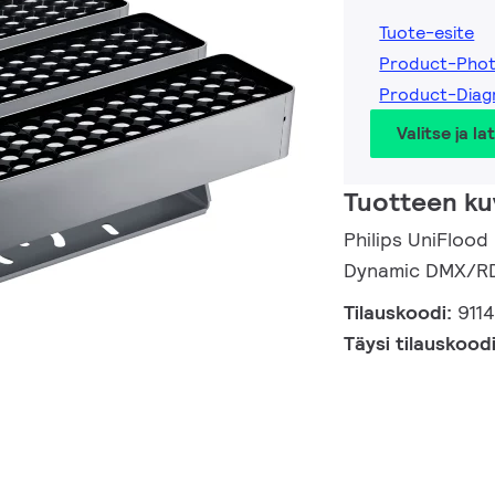
Tuote-esite
Product-Phot
Product-Diag
Valitse ja la
Tuotteen ku
Philips UniFloo
Dynamic DMX/RD
Tilauskoodi:
911
Täysi tilauskood