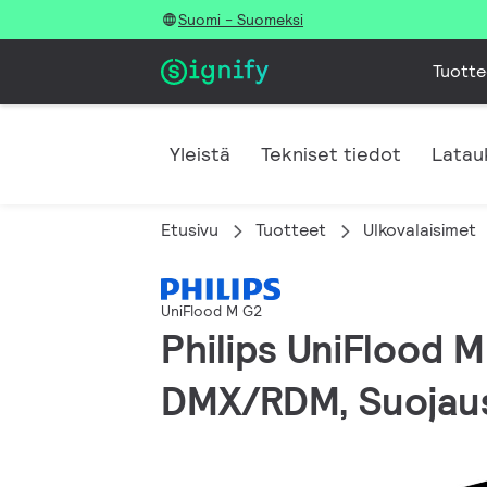
Suomi - Suomeksi
Tuotte
Yleistä
Tekniset tiedot
Latau
Etusivu
Tuotteet
Ulkovalaisimet
UniFlood M G2
Philips UniFlood 
DMX/RDM, Suojaus