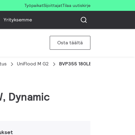
Työpaikat
Sijoittajat
Tilaa uutiskirje
Yrityksemme
Osta täältä
stus
UniFlood M G2
BVP355 180LED RGBNW 220V L50
W, Dynamic
ukset