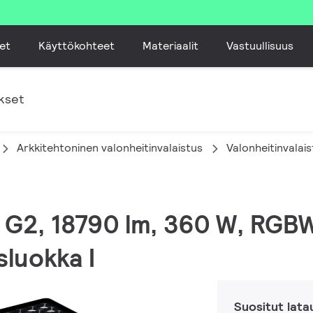
et
Käyttökohteet
Materiaalit
Vastuullisuus
kset
Arkkitehtoninen valonheitinvalaistus
Valonheitinvalai
M G2, 18790 lm, 360 W, RGB
luokka I
Suositut lata