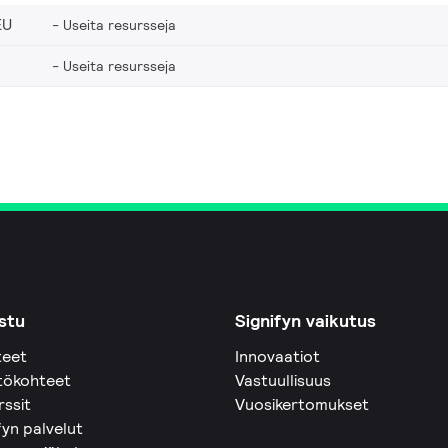
EU
Useita resursseja
Useita resursseja
stu
Signifyn vaikutus
teet
Innovaatiot
tökohteet
Vastuullisuus
rssit
Vuosikertomukset
fyn palvelut