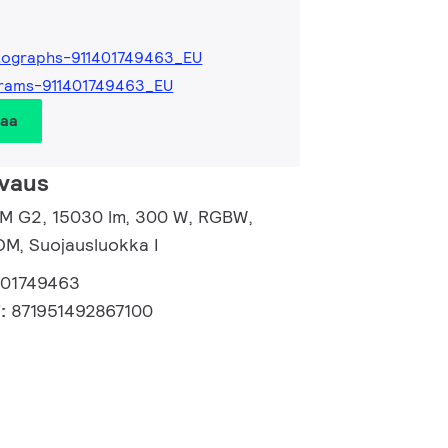
tographs-911401749463_EU
rams-911401749463_EU
taa
vaus
d M G2, 15030 lm, 300 W, RGBW,
M, Suojausluokka I
401749463
i:
871951492867100