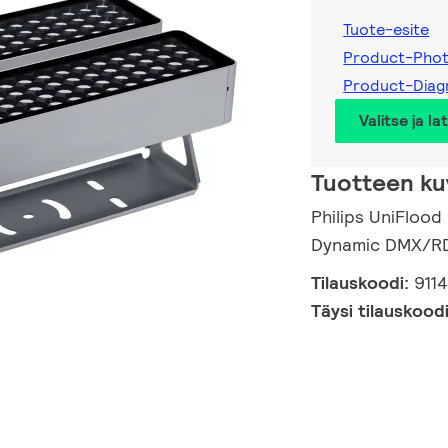
Tuote-esite
Product-Pho
Product-Diag
Valitse ja la
Tuotteen ku
Philips UniFloo
Dynamic DMX/RD
Tilauskoodi:
911
Täysi tilauskood