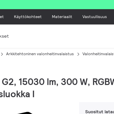
et
Käyttökohteet
Materiaalit
Vastuullisuus
kset
Arkkitehtoninen valonheitinvalaistus
Valonheitinvalai
M G2, 15030 lm, 300 W, RGB
luokka I
Suositut lata