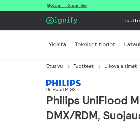
Suomi - Suomeksi
Tuotte
Yleistä
Tekniset tiedot
Latau
Etusivu
Tuotteet
Ulkovalaisimet
UniFlood M G2
Philips UniFlood 
DMX/RDM, Suojaus