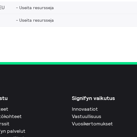
EU
Useita resursseja
Useita resursseja
stu
Signifyn vaikutus
teet
Innovaatiot
tökohteet
Vastuullisuus
rssit
Vuosikertomukset
fyn palvelut