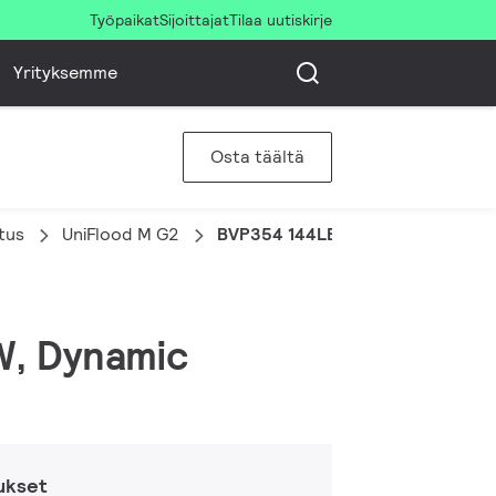
Työpaikat
Sijoittajat
Tilaa uutiskirje
Yrityksemme
Osta täältä
stus
UniFlood M G2
BVP354 144LED RGBNW 220V L57
W, Dynamic
ukset