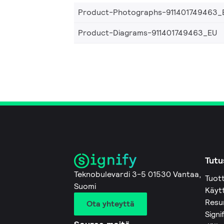
Product-Photographs-911401749463_
Product-Diagrams-911401749463_EU
Tutu
Teknobulevardi 3-5 01530 Vantaa,
Tuot
Suomi
Käyt
Resu
Ota yhteyttä
Signi