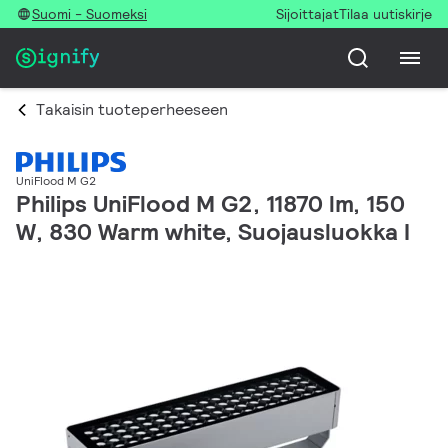
Suomi - Suomeksi
Sijoittajat
Tilaa uutiskirje
Takaisin tuoteperheeseen
UniFlood M G2
Philips UniFlood M G2, 11870 lm, 150
W, 830 Warm white, Suojausluokka I