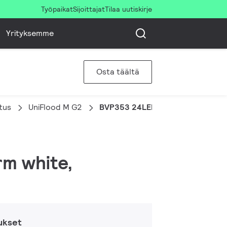
Työpaikat
Sijoittajat
Tilaa uutiskirje
Yrityksemme
Osta täältä
stus
UniFlood M G2
BVP353 24LED 30K 220V L24 30
rm white,
ukset