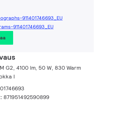
ographs-911401746693_EU
rams-911401746693_EU
taa
vaus
d M G2, 4100 lm, 50 W, 830 Warm
okka I
401746693
i:
871951492590899