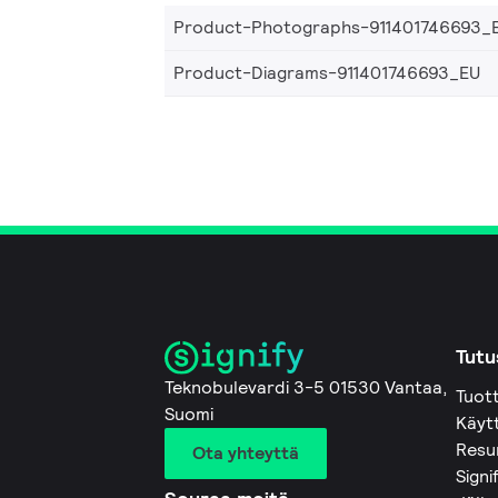
Product-Photographs-911401746693_
Product-Diagrams-911401746693_EU
Tutu
Teknobulevardi 3-5 01530 Vantaa,
Tuot
Suomi
Käyt
Resu
Ota yhteyttä
Signi