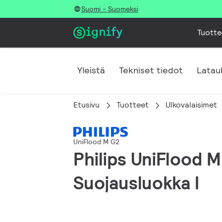
Suomi - Suomeksi
Tuotte
Yleistä
Tekniset tiedot
Latau
Etusivu
Tuotteet
Ulkovalaisimet
UniFlood M G2
Philips UniFlood 
Suojausluokka I