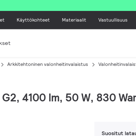
et
Käyttökohteet
Materiaalit
Vastuullisuus
kset
Arkkitehtoninen valonheitinvalaistus
Valonheitinvalai
M G2, 4100 lm, 50 W, 830 Wa
Suositut lata