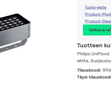
Tuote-esite
Product-Phot
Product-Diag
Valitse ja la
Tuotteen ku
Philips UniFloo
white, Suojauslu
Tilauskoodi:
911
Täysi tilauskood