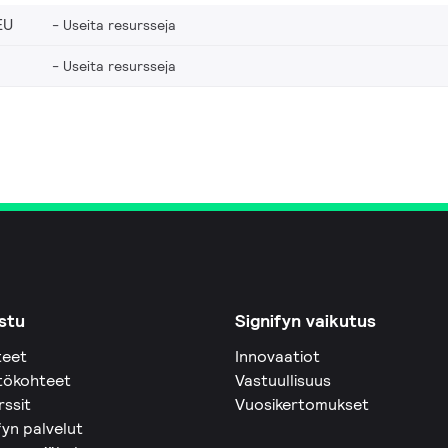
EU
Useita resursseja
Useita resursseja
stu
Signifyn vaikutus
teet
Innovaatiot
tökohteet
Vastuullisuus
rssit
Vuosikertomukset
fyn palvelut