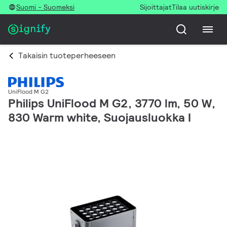
Suomi - Suomeksi
Sijoittajat
Tilaa uutiskirje
Takaisin tuoteperheeseen
UniFlood M G2
Philips UniFlood M G2, 3770 lm, 50 W,
830 Warm white, Suojausluokka I