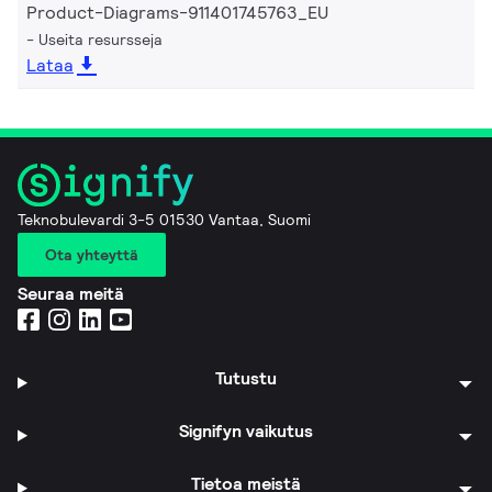
Product-Diagrams-911401745763_EU
Useita resursseja
Lataa
Teknobulevardi 3-5 01530 Vantaa, Suomi
Ota yhteyttä
Seuraa meitä
Tutustu
Signifyn vaikutus
Tietoa meistä