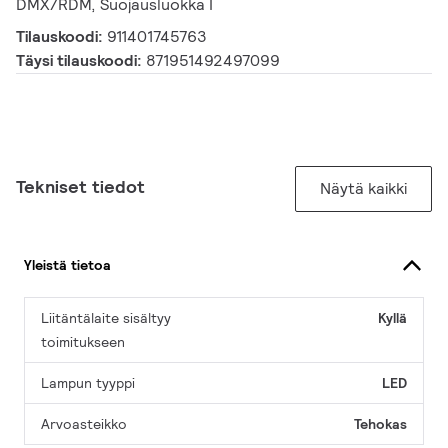
DMX/RDM, Suojausluokka I
Tilauskoodi:
911401745763
Täysi tilauskoodi:
871951492497099
Tekniset tiedot
Näytä kaikki
Yleistä tietoa
Liitäntälaite sisältyy
Kyllä
toimitukseen
Lampun tyyppi
LED
Arvoasteikko
Tehokas