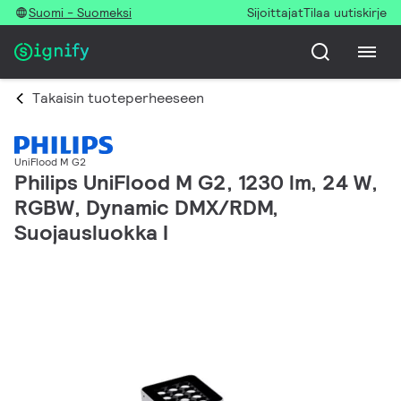
Suomi - Suomeksi
Sijoittajat
Tilaa uutiskirje
Takaisin tuoteperheeseen
UniFlood M G2
Philips UniFlood M G2, 1230 lm, 24 W,
RGBW, Dynamic DMX/RDM,
Suojausluokka I