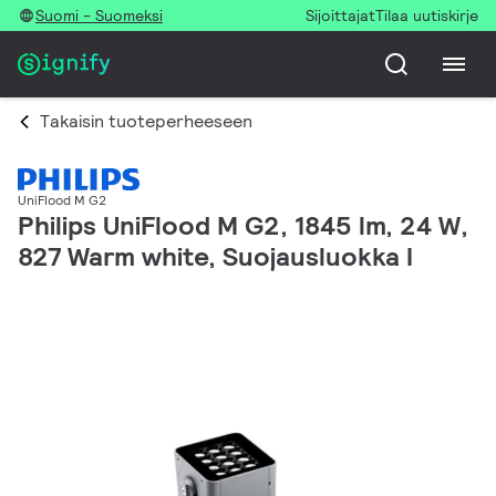
Suomi - Suomeksi
Sijoittajat
Tilaa uutiskirje
Takaisin tuoteperheeseen
UniFlood M G2
Philips UniFlood M G2, 1845 lm, 24 W,
827 Warm white, Suojausluokka I