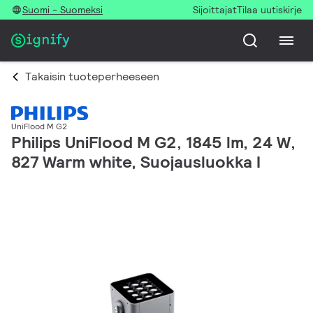
Suomi - Suomeksi
Sijoittajat
Tilaa uutiskirje
Takaisin tuoteperheeseen
UniFlood M G2
Philips UniFlood M G2, 1845 lm, 24 W,
827 Warm white, Suojausluokka I