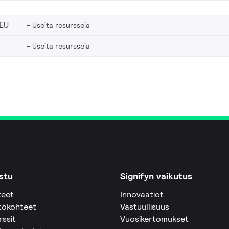
EU
Useita resursseja
Useita resursseja
stu
Signifyn vaikutus
teet
Innovaatiot
tökohteet
Vastuullisuus
rssit
Vuosikertomukset