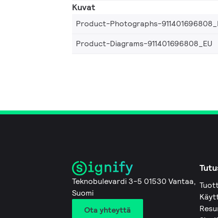
Kuvat
Product-Photographs-911401696808_
Product-Diagrams-911401696808_EU
Tutu
Teknobulevardi 3-5 01530 Vantaa,
Tuot
Suomi
Käyt
Resu
Ota yhteyttä