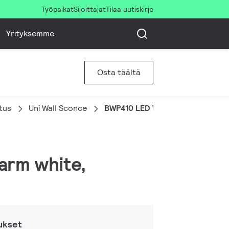
Työpaikat
Sijoittajat
Tilaa uutiskirje
Yrityksemme
Osta täältä
stus
Uni Wall Sconce
BWP410 LED WW 220V 40W MB P
Warm white,
ukset