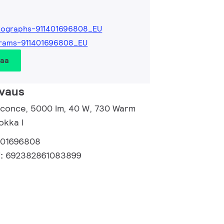
tographs-911401696808_EU
grams-911401696808_EU
taa
vaus
 Sconce, 5000 lm, 40 W, 730 Warm
okka I
401696808
i:
692382861083899