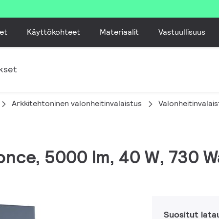
et
Käyttökohteet
Materiaalit
Vastuullisuus
kset
Arkkitehtoninen valonheitinvalaistus
Valonheitinvalai
conce, 5000 lm, 40 W, 730 
Suositut lata