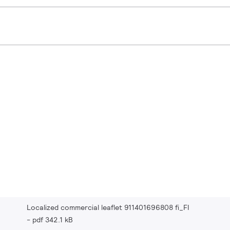
Localized commercial leaflet 911401696808 fi_FI
pdf 342.1 kB