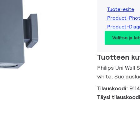
Tuote-esite
Product-Pho
Product-Dia
Valitse ja la
Tuotteen ku
Philips Uni Wall
white, Suojauslu
Tilauskoodi:
911
Täysi tilauskood