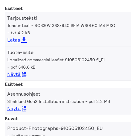
Esitteet
Tarjousteksti
Tender text - RC330V 36S/940 SEIA W60L60 IA4 MXO
txt 4.2 kB
Lataa
Tuote-esite
Localized commercial leaflet 910505102450 fi_FI
pdf 346.8 kB
Näytä
Esitteet
Asennusohjeet
SlimBlend Gen2 Installation instruction
pdf 2.2 MB
Näytä
Kuvat
Product-Photographs-910505102450_EU
Useita resursseja