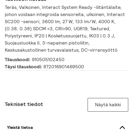
Teräs, Valkoinen, Interact System Ready -liitäntälaite,
johon voidaan integroida sensoreita, ulkoinen, Interact
SC200 -sensori, 3600 lm, 27 W, 133 lm/W, 4000 K,
(0.38, 0.38) SDCM <3, CRI>90, UGR19, Textured,
Polystyreeni, IP20 | Kosketussuojattu, IK03 | 0.3 J,
Suojausluokka II, 3-napainen pistoliitin,
Keskusakustollinen turvavalaistus, DC-virransyöttö
Tilauskoodi:
910505102450
Täysi tilauskoodi:
872016901469500
Tekniset tiedot
Näytä kaikki
Yleistä tietoa