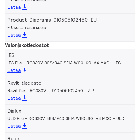
Lataa
Product-Diagrams-910505102450_EU
Useita resursseja
Lataa
Valonjakotiedostot
IES
IES File - RC330V 36S/940 SEIA W60L60 IA4 MXO
IES
Lataa
Revit-tiedosto
Revit file - RC330VI - 910505102450
ZIP
Lataa
Dialux
ULD File - RC330V 36S/940 SEIA W60L60 IA4 MXO
ULD
Lataa
Relux