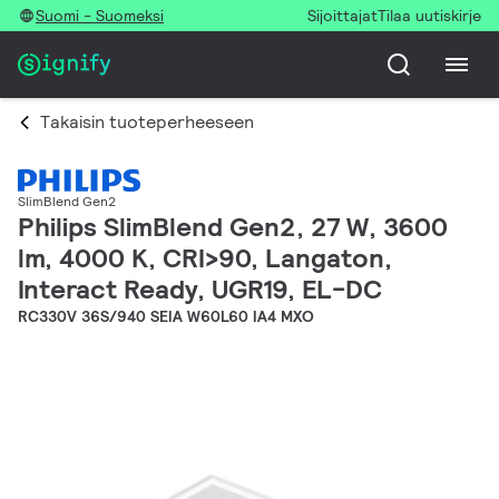
Suomi - Suomeksi
Sijoittajat
Tilaa uutiskirje
Takaisin tuoteperheeseen
SlimBlend Gen2
Philips SlimBlend Gen2, 27 W, 3600
lm, 4000 K, CRI>90, Langaton,
Interact Ready, UGR19, EL-DC
RC330V 36S/940 SEIA W60L60 IA4 MXO