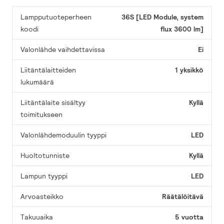
Lampputuoteperheen
36S [LED Module, system
koodi
flux 3600 lm]
Valonlähde vaihdettavissa
Ei
Liitäntälaitteiden
1 yksikkö
lukumäärä
Liitäntälaite sisältyy
Kyllä
toimitukseen
Valonlähdemoduulin tyyppi
LED
Huoltotunniste
Kyllä
Lampun tyyppi
LED
Arvoasteikko
Räätälöitävä
Takuuaika
5 vuotta