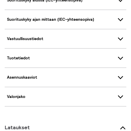
Suorituskyky alussa (IEC-yhteensopiva)
Suorituskyky ajan mittaan (IEC-yhteensopiva)
Vastuullisuustiedot
Tuotetiedot
Asennuskaaviot
Valonjako
Lataukset