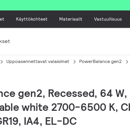
et
Käyttökohteet
Materiaalit
Vastuullisuus
kset
Uppoasennettavat valaisimet
PowerBalance gen2
ance gen2, Recessed, 64 W
able white 2700-6500 K, C
GR19, IA4, EL-DC