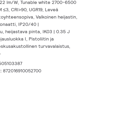
122 lm/W, Tunable white 2700-6500
M ≤3, CRI>90, UGR19, Leveä
stoyhteensopiva, Valkoinen heijastin,
onaatti, IP20/40 |
, heijastava pinta, IK03 | 0.35 J
ausluokka I, Pistoliitin ja
skusakustollinen turvavalaistus,
ö
505103387
i:
872016910052700