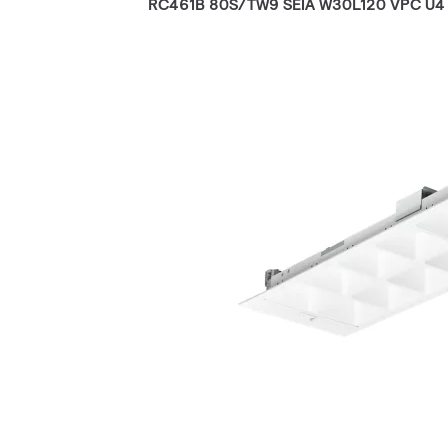
RC461B 80S/TW9 SEIA W30L120 VPC U4