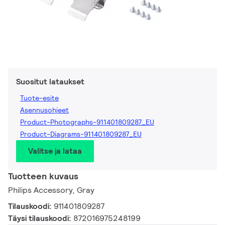
Suositut lataukset
Tuote-esite
Asennusohjeet
Product-Photographs-911401809287_EU
Product-Diagrams-911401809287_EU
Valitse ja lataa
Tuotteen kuvaus
Philips Accessory, Gray
Tilauskoodi:
911401809287
Täysi tilauskoodi:
872016975248199