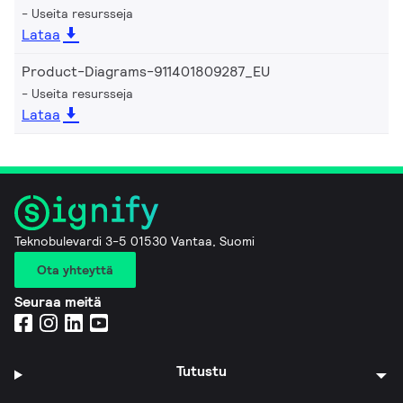
Useita resursseja
Lataa
Product-Diagrams-911401809287_EU
Useita resursseja
Lataa
Teknobulevardi 3-5 01530 Vantaa, Suomi
Ota yhteyttä
Seuraa meitä
Tutustu