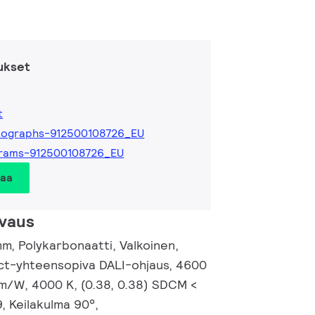
ukset
t
tographs-912500108726_EU
grams-912500108726_EU
taa
vaus
, Polykarbonaatti, Valkoinen,
act-yhteensopiva DALI-ohjaus, 4600
lm/W, 4000 K, (0.38, 0.38) SDCM <
, Keilakulma 90°,