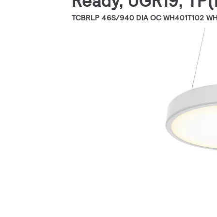
Ready, UGR19, TP(
TCBRLP 46S/940 DIA OC WH401T102 W