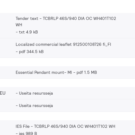
Tender text - TCBRLP 46S/940 DIA OC WH401T102
WH
txt 4.9 kB
Localized commercial leaflet 912500108726 fi_FI
pdf 344.5 kB
Essential Pendant mount- MI
pdf 1.5 MB
_EU
Useita resursseja
Useita resursseja
IES File - TCBRLP 46S/940 DIA OC WH401T102 WH
ies 989 B