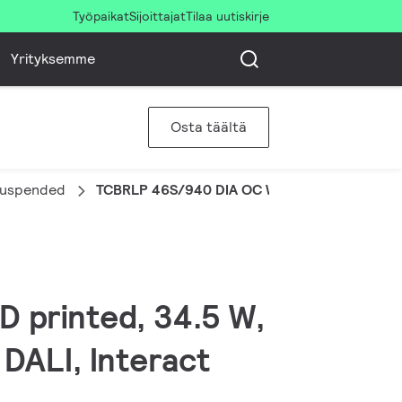
Työpaikat
Sijoittajat
Tilaa uutiskirje
Yrityksemme
Osta täältä
 Suspended
TCBRLP 46S/940 DIA OC WH401T102 WH
D printed, 34.5 W,
DALI, Interact