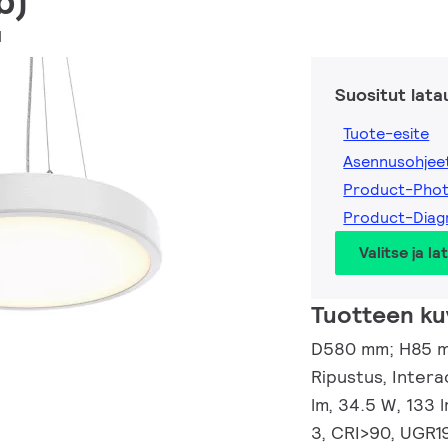
b)
H
Suositut lata
Tuote-esite
Asennusohjee
Product-Pho
Product-Dia
Valitse ja la
Tuotteen ku
D580 mm; H85 mm
Ripustus, Inter
lm, 34.5 W, 133 
3, CRI>90, UGR19