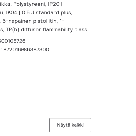
kka, Polystyreeni, IP20 |
, IK04 | 0.5 J standard plus,
 5-napainen pistoliitin, 1-
s, TP(b) diffuser flammability class
500108726
i:
872016986387300
Näytä kaikki