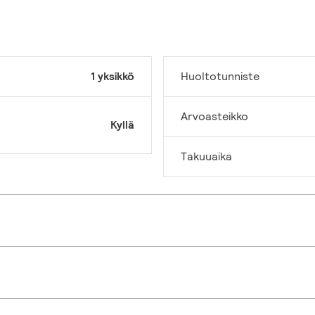
1 yksikkö
Huoltotunniste
Arvoasteikko
Kyllä
Takuuaika