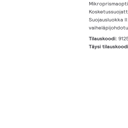
Mikroprismaoptii
Kosketussuojattu
Suojausluokka II,
vaiheläpijohdotu
Tilauskoodi:
912
Täysi tilauskood