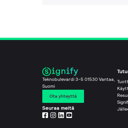
Tutu
Teknobulevardi 3-5 01530 Vantaa,
Tuot
Suomi
Käyt
Resu
Ota yhteyttä
Signi
Seuraa meitä
Jäll