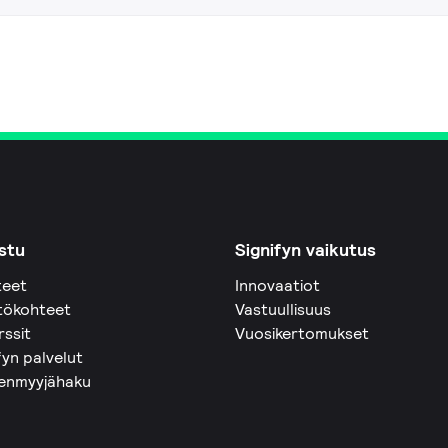
stu
Signifyn vaikutus
teet
Innovaatiot
tökohteet
Vastuullisuus
rssit
Vuosikertomukset
fyn palvelut
eenmyyjähaku