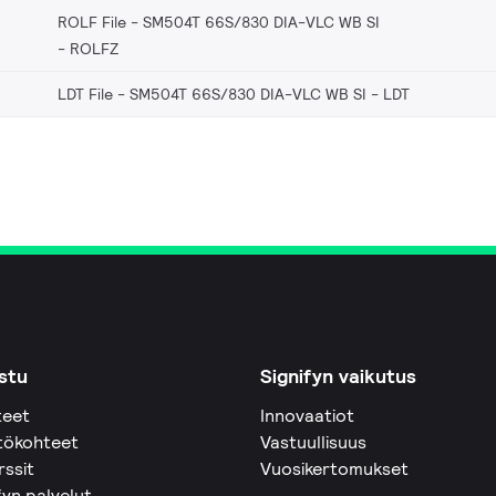
ROLF File - SM504T 66S/830 DIA-VLC WB SI
ROLFZ
LDT File - SM504T 66S/830 DIA-VLC WB SI
LDT
stu
Signifyn vaikutus
teet
Innovaatiot
tökohteet
Vastuullisuus
rssit
Vuosikertomukset
fyn palvelut