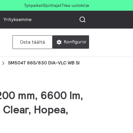
Työpaikat
Sijoittajat
Tilaa uutiskirje
Yrityksemme
Konfiguroi
Osta täältä
SM504T 66S/830 DIA-VLC WB SI
1200 mm, 6600 lm,
, Clear, Hopea,