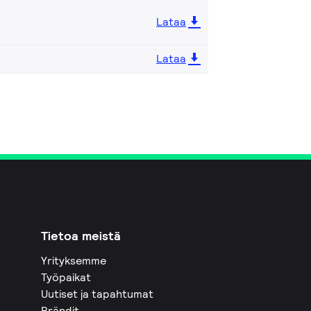
Lataa
Lataa
Tietoa meistä
Yrityksemme
Työpaikat
Uutiset ja tapahtumat
Brändit