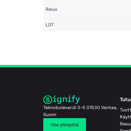
Relux
LDT
Tutu
Teknobulevardi 3-5 01530 Vantaa,
Tuot
Suomi
Käyt
Resu
Ota yhteyttä
Signi