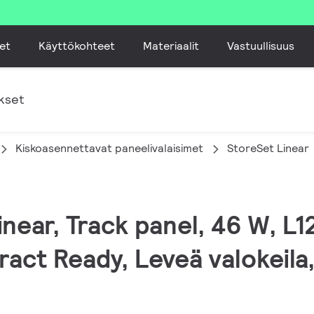
et
Käyttökohteet
Materiaalit
Vastuullisuus
kset
Kiskoasennettavat paneelivalaisimet
StoreSet Linear
inear, Track panel, 46 W, L
ract Ready, Leveä valokeila