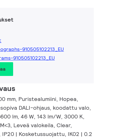
ukset
t
tographs-910505102213_EU
grams-910505102213_EU
taa
vaus
00 mm, Puristealumiini, Hopea,
sopiva DALI-ohjaus, koodattu valo,
6600 lm, 46 W, 143 lm/W, 3000 K,
M<3, Leveä valokeila, Clear,
 IP20 | Kosketussuojattu, IK02 | 0.2