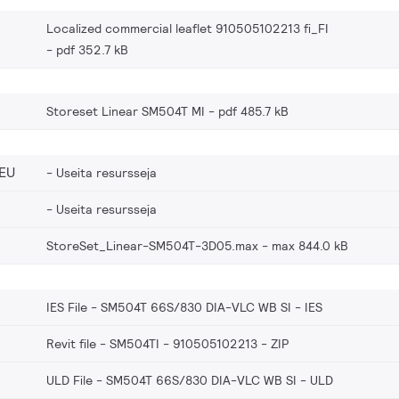
Localized commercial leaflet 910505102213 fi_FI
pdf 352.7 kB
Storeset Linear SM504T MI
pdf 485.7 kB
EU
Useita resursseja
Useita resursseja
StoreSet_Linear-SM504T-3D05.max
max 844.0 kB
IES File - SM504T 66S/830 DIA-VLC WB SI
IES
Revit file - SM504TI - 910505102213
ZIP
ULD File - SM504T 66S/830 DIA-VLC WB SI
ULD