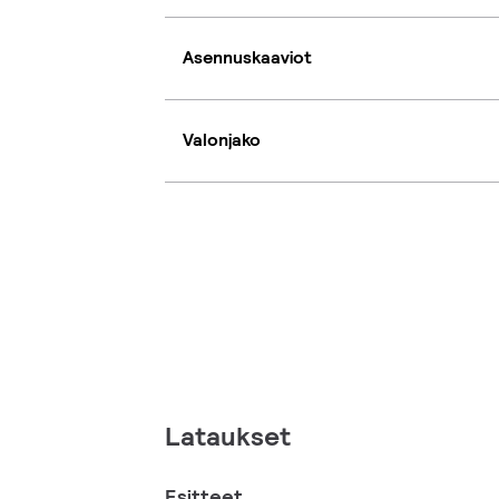
Asennuskaaviot
Valonjako
Lataukset
Esitteet