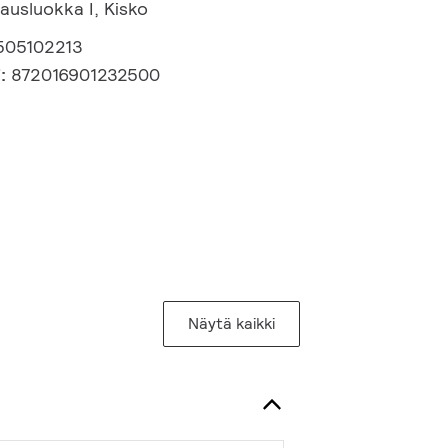
ausluokka I, Kisko
505102213
i:
872016901232500
Näytä kaikki