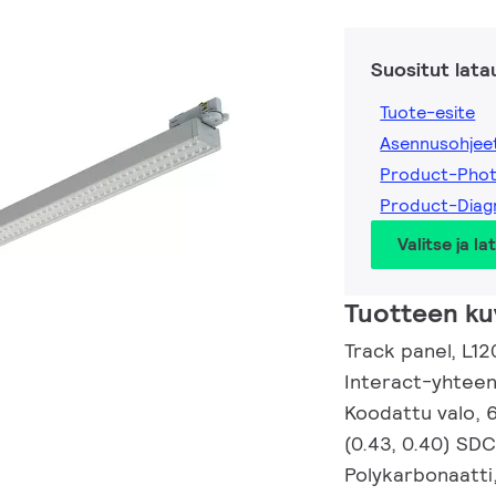
Suositut lata
Tuote-esite
Asennusohjee
Product-Pho
Product-Dia
Valitse ja la
Tuotteen ku
Track panel, L12
Interact-yhteen
Koodattu valo, 
(0.43, 0.40) SDC
Polykarbonaatti,