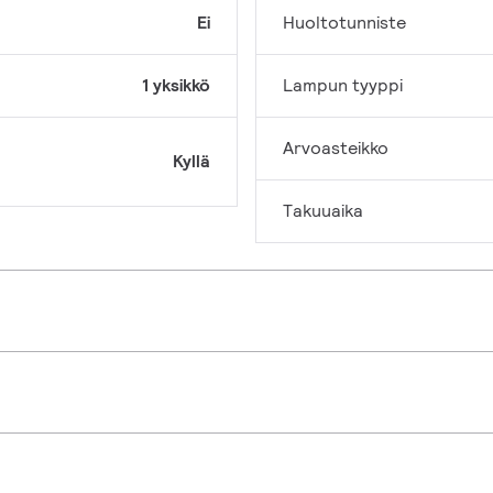
Ei
Huoltotunniste
1 yksikkö
Lampun tyyppi
Arvoasteikko
Kyllä
Takuuaika